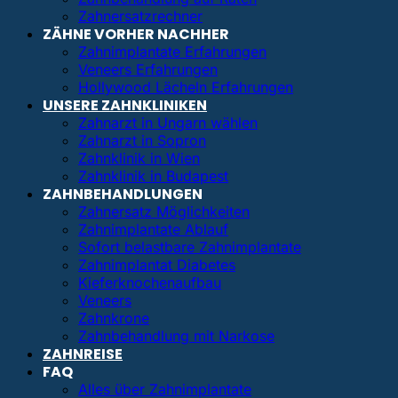
Zahnersatzrechner
ZÄHNE VORHER NACHHER
Zahnimplantate Erfahrungen
Veneers Erfahrungen
Hollywood Lächeln Erfahrungen
UNSERE ZAHNKLINIKEN
Zahnarzt in Ungarn wählen
Zahnarzt in Sopron
Zahnklinik in Wien
Zahnklinik in Budapest
ZAHNBEHANDLUNGEN
Zahnersatz Möglichkeiten
Zahnimplantate Ablauf
Sofort belastbare Zahnimplantate
Zahnimplantat Diabetes
Kieferknochenaufbau
Veneers
Zahnkrone
Zahnbehandlung mit Narkose
ZAHNREISE
FAQ
Alles über Zahnimplantate