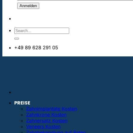
+49 89 628 291 05
info@bestezahnimplantate.de
PREISE
Zahnimplantate Kosten
Zahnkrone Kosten
Zahnersatz Kosten
Veneers Kosten
Zahnbehandlung auf Raten