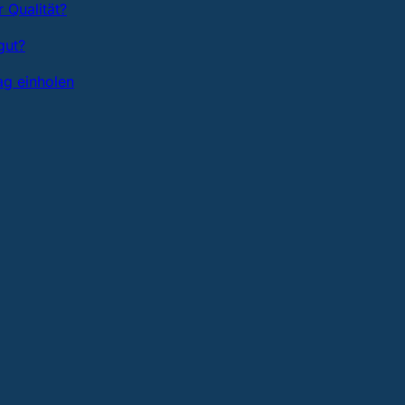
 Qualität?
gut?
ag einholen