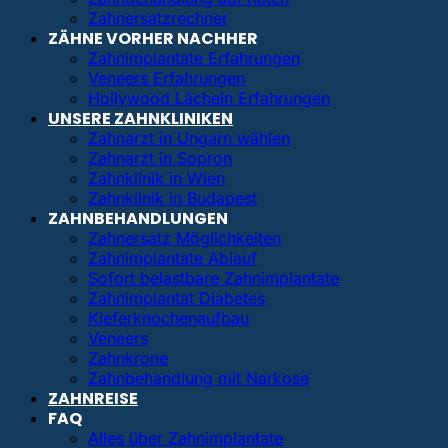
Zahnersatzrechner
ZÄHNE VORHER NACHHER
Zahnimplantate Erfahrungen
Veneers Erfahrungen
Hollywood Lächeln Erfahrungen
UNSERE ZAHNKLINIKEN
Zahnarzt in Ungarn wählen
Zahnarzt in Sopron
Zahnklinik in Wien
Zahnklinik in Budapest
ZAHNBEHANDLUNGEN
Zahnersatz Möglichkeiten
Zahnimplantate Ablauf
Sofort belastbare Zahnimplantate
Zahnimplantat Diabetes
Kieferknochenaufbau
Veneers
Zahnkrone
Zahnbehandlung mit Narkose
ZAHNREISE
FAQ
Alles über Zahnimplantate