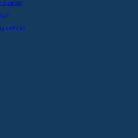
 Qualität?
gut?
ag einholen