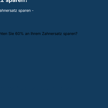
Zahnersatz sparen -
hten Sie 60% an Ihrem Zahnersatz sparen?
n ins Auge schauen, dass