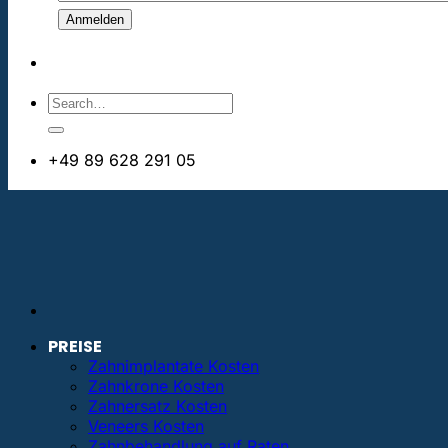
+49 89 628 291 05
info@bestezahnimplantate.de
PREISE
Zahnimplantate Kosten
Zahnkrone Kosten
Zahnersatz Kosten
Veneers Kosten
Zahnbehandlung auf Raten