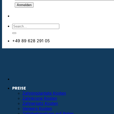
+49 89 628 291 05
info@bestezahnimplantate.de
PREISE
Zahnimplantate Kosten
Zahnkrone Kosten
Zahnersatz Kosten
Veneers Kosten
Zahnbehandlung auf Raten