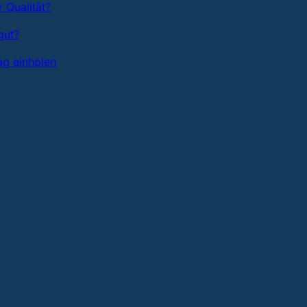
 Qualität?
gut?
ag einholen