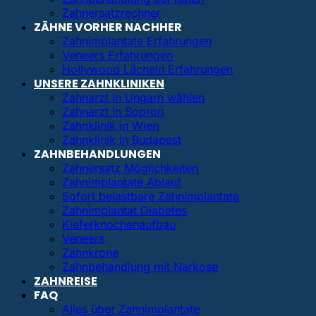
Zahnersatzrechner
ZÄHNE VORHER NACHHER
Zahnimplantate Erfahrungen
Veneers Erfahrungen
Hollywood Lächeln Erfahrungen
UNSERE ZAHNKLINIKEN
Zahnarzt in Ungarn wählen
Zahnarzt in Sopron
Zahnklinik in Wien
Zahnklinik in Budapest
ZAHNBEHANDLUNGEN
Zahnersatz Möglichkeiten
Zahnimplantate Ablauf
Sofort belastbare Zahnimplantate
Zahnimplantat Diabetes
Kieferknochenaufbau
Veneers
Zahnkrone
Zahnbehandlung mit Narkose
ZAHNREISE
FAQ
Alles über Zahnimplantate