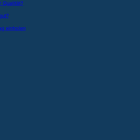
 Qualität?
gut?
ag einholen