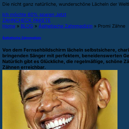
Die nicht ganz natürliche, wunderschöne Lächeln der Wel
Ich möchte 60% sparen Jetzt
ZAHNCHECK PAKETE
Home
»
BLOG
»
Ästhetische Zahnmedizin
»
Promi Zähne
Ästhetische Zahnmedizin
Von dem Fernsehbildschirm lächeln selbstsichere, char
bringenden Sänger mit perfektem, beneidenswerten Ge
Natürlich gibt es Glückliche, die regelmäßige, schöne
Zähnen erreichbar.