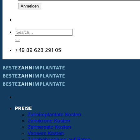
+49 89 628 291 05
info@bestezahnimplantate.de
PREISE
Zahnimplantate Kosten
Zahnkrone Kosten
Zahnersatz Kosten
Veneers Kosten
Zahnbehandlung auf Raten