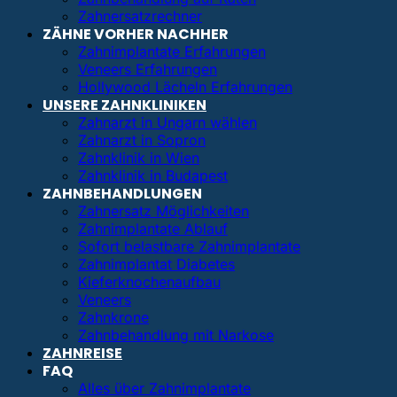
Zahnersatzrechner
ZÄHNE VORHER NACHHER
Zahnimplantate Erfahrungen
Veneers Erfahrungen
Hollywood Lächeln Erfahrungen
UNSERE ZAHNKLINIKEN
Zahnarzt in Ungarn wählen
Zahnarzt in Sopron
Zahnklinik in Wien
Zahnklinik in Budapest
ZAHNBEHANDLUNGEN
Zahnersatz Möglichkeiten
Zahnimplantate Ablauf
Sofort belastbare Zahnimplantate
Zahnimplantat Diabetes
Kieferknochenaufbau
Veneers
Zahnkrone
Zahnbehandlung mit Narkose
ZAHNREISE
FAQ
Alles über Zahnimplantate