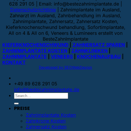
628 291 05 | Email:
info@bestezahnimplantate.de
|
Datenschutzrichtlinie
| Zahnimplantate im Ausland,
Zahnarzt im Ausland, Zahnbehandlung im Ausland,
Zahnimplantate, Zahnersatz, Zahnersatz Kosten,
Kieferknochenschwund behandlung, Sofortimplantate,
All on 4 & All on 6, Veneers & Lumineers erstellt von
BesteZahnImplantate
KIEFERKNOCHENSCHWUND
|
ZAHNERSATZ SPAREN
|
ZAHNIMPLANTATE KOSTEN
|
ZAHNKLINIKEN
|
ZAHNIMPLANTATE
|
VENEERS
|
KNOCHENAUFBAU
|
KONTAKT
Developed by SEOWebDesign
+49 89 628 291 05
info@bestezahnimplantate.de
PREISE
Zahnimplantate Kosten
Zahnkrone Kosten
Zahnersatz Kosten