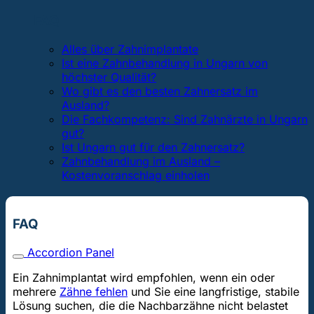
FAQ
Alles über Zahnimplantate
Ist eine Zahnbehandlung in Ungarn von
höchster Qualität?
Wo gibt es den besten Zahnersatz im
Ausland?
Die Fachkompetenz: Sind Zahnärzte in Ungarn
gut?
Ist Ungarn gut für den Zahnersatz?
Zahnbehandlung im Ausland –
Kostenvoranschlag einholen
FAQ
Accordion Panel
Ein Zahnimplantat wird empfohlen, wenn ein oder
mehrere
Zähne fehlen
und Sie eine langfristige, stabile
Lösung suchen, die die Nachbarzähne nicht belastet