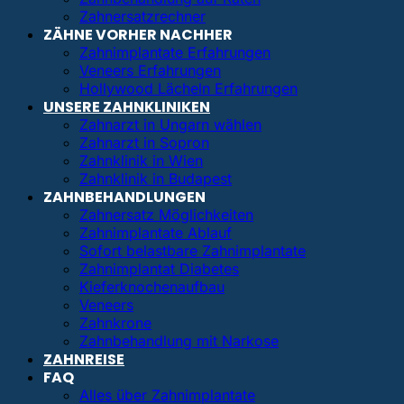
Zahnersatzrechner
ZÄHNE VORHER NACHHER
Zahnimplantate Erfahrungen
Veneers Erfahrungen
Hollywood Lächeln Erfahrungen
UNSERE ZAHNKLINIKEN
Zahnarzt in Ungarn wählen
Zahnarzt in Sopron
Zahnklinik in Wien
Zahnklinik in Budapest
ZAHNBEHANDLUNGEN
Zahnersatz Möglichkeiten
Zahnimplantate Ablauf
Sofort belastbare Zahnimplantate
Zahnimplantat Diabetes
Kieferknochenaufbau
Veneers
Zahnkrone
Zahnbehandlung mit Narkose
ZAHNREISE
FAQ
Alles über Zahnimplantate