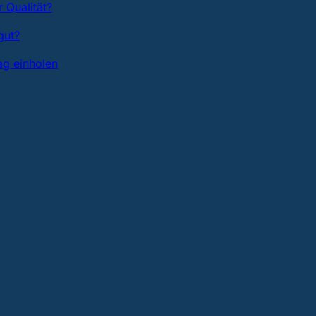
 Qualität?
gut?
ag einholen