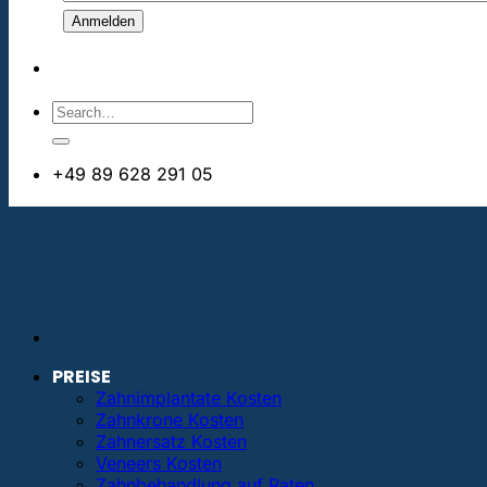
+49 89 628 291 05
info@bestezahnimplantate.de
PREISE
Zahnimplantate Kosten
Zahnkrone Kosten
Zahnersatz Kosten
Veneers Kosten
Zahnbehandlung auf Raten