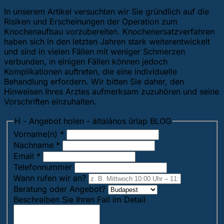
In unserem Artikel versuchten wir Sie gründlich auf die
Risiken und Erscheinungen der Operation zum
Knochenaufbau vorzubereiten. Knochenersatzverfahren
haben sich in den letzten Jahren stark weiterentwickelt
und sind in vielen Fällen mit weniger Schmerzen
verbunden, in einigen Fällen können jedoch
Komplikationen auftreten, die eine individuelle
Behandlung erfordern. Wir bitten Sie daher, den
Hinweisen Ihres Arztes aufmerksam zuzuhören und seine
Vorschriften einzuhalten.
H - Angebot holen - általános űrlap BLOG
Vorname(n)
*
Nachname
*
Email
*
Telefonnummer
Wann rufen wir an?
Beratung oder Angebot?
Beschreiben Sie Ihren Fall im Detail