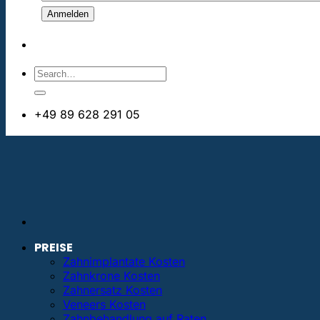
+49 89 628 291 05
info@bestezahnimplantate.de
PREISE
Zahnimplantate Kosten
Zahnkrone Kosten
Zahnersatz Kosten
Veneers Kosten
Zahnbehandlung auf Raten