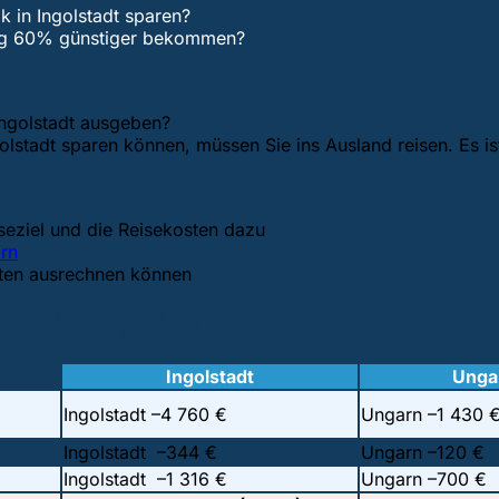
k in Ingolstadt sparen?
ung 60% günstiger bekommen?
 Ingolstadt ausgeben?
golstadt sparen können, müssen Sie ins Ausland reisen. Es i
eziel und die Reisekosten dazu
rn
sten ausrechnen können
n Preisvergleich
Ingolstadt
Unga
Ingolstadt –
4 760 €
Ungarn –
1 430 
Ingolstadt –
344 €
Ungarn –
120 €
Ingolstadt –
1 316 €
Ungarn –
700 €