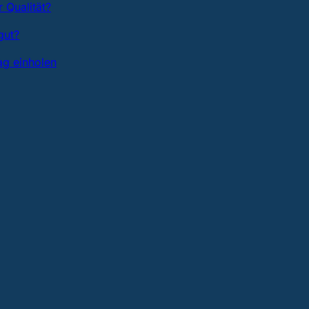
 Qualität?
gut?
ag einholen