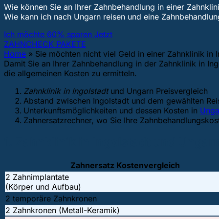
Wie können Sie an Ihrer Zahnbehandlung in einer Zahnklini
Wie kann ich nach Ungarn reisen und eine Zahnbehandl
Ich möchte 60% sparen Jetzt
ZAHNCHECK PAKETE
Home
»
Sie möchten nicht viel Geld in einer Zahnklinik in
Damit Sie an Ihrer Zahnbehandlung in der Zahnklinik in In
die allgemeinen Kosten zu ermitteln.
Zahnklinik in Ingolstadt
und Ungarn Preisvergleich
Abstand zwischen Ingolstadt und dem gewählten Reis
Unterkunftsmöglichkeiten und dessen Kosten in
Unga
Zahnersatzrechner, wo Sie Ihre Zahnbehandlungsko
1. Zahnklinik in Ingolstadt und Ungar
Zahnersatz Kostenvergleich
2 Zahnimplantate
(Körper und Aufbau)
2 temporäre Zahnkronen
2 Zahnkronen (Metall-Keramik)