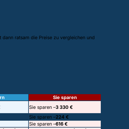
st dann ratsam die Preise zu vergleichen und
rn
Sie sparen
€
Sie sparen –
3 330 €
Sie sparen –
224 €
Sie sparen –
616 €