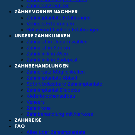
Zahnersatzrechner
ZÄHNE VORHER NACHHER
Zahnimplantate Erfahrungen
Veneers Erfahrungen
Hollywood Lächeln Erfahrungen
UNSERE ZAHNKLINIKEN
Zahnarzt in Ungarn wählen
Zahnarzt in Sopron
Zahnklinik in Wien
Zahnklinik in Budapest
ZAHNBEHANDLUNGEN
Zahnersatz Möglichkeiten
Zahnimplantate Ablauf
Sofort belastbare Zahnimplantate
Zahnimplantat Diabetes
Kieferknochenaufbau
Veneers
Zahnkrone
Zahnbehandlung mit Narkose
ZAHNREISE
FAQ
Alles über Zahnimplantate