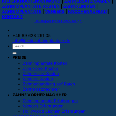
KIEFERKNOCHENSCHWUND
|
ZAHNERSATZ SPAREN
|
ZAHNIMPLANTATE KOSTEN
|
ZAHNKLINIKEN
|
ZAHNIMPLANTATE
|
VENEERS
|
KNOCHENAUFBAU
|
KONTAKT
Developed by SEOWebDesign
+49 89 628 291 05
info@bestezahnimplantate.de
PREISE
Zahnimplantate Kosten
Zahnkrone Kosten
Zahnersatz Kosten
Veneers Kosten
Zahnbehandlung auf Raten
Zahnersatzrechner
ZÄHNE VORHER NACHHER
Zahnimplantate Erfahrungen
Veneers Erfahrungen
Hollywood Lächeln Erfahrungen