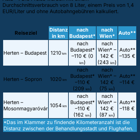
Durchschnittsverbrauch von 8 Liter, einem Preis von 1,4
EUR/Liter und ohne Autobahngebühren kalkuliert.
Distanz
nach
nach
Reiseziel
Auto**
in km
Budapest*
Wien*
nach
nach
Budapest*
Wien* –
Auto**
Herten – Budapest
1210
km
–
110 € (0
142 €
–
135 €
)
(243
)
km
km
nach
nach
Budapest*
Wien* –
Auto**
Herten – Sopron
1020
km
–
110 €
142 €
–
114 €
(209
)
(75
)
km
km
nach
nach
Herten –
Budapest*
Wien* –
Auto**
1054
km
Mosonmagyaróvár
–
110 €
142 €
–
118 €
(162
)
(87
)
km
km
*Das im Klammer zu findende Kilometeranzahl ist die
Distanz zwischen der Behandlungsstadt und Flughafen.