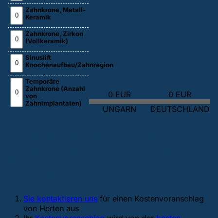
Zahnkrone, Metall-
Keramik
Zahnkrone, Zirkon
(Vollkeramik)
Sinuslift
Knochenaufbau/Zahnregion
Temporäre
Zahnkrone (Anzahl
0 EUR
0 EUR
von
Zahnimplantaten)
UNGARN
DEUTSCHLAND
Wenn die Fakten über einer
Zahnbehandlung im Ausland Sie
überzeugt haben, machen Sie die
folgenden Schritte:
Sie kontaktieren uns
für einen Kostenvoranschlag
von Herten aus