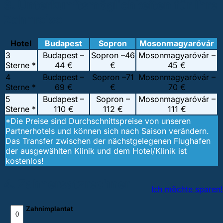
3. Unterkunftsmöglichkeiten für Ihre
Zahnreise
Hotel
Budapest
Sopron
Mosonmagyaróvár
3
Budapest –
Sopron –
46
Mosonmagyaróvár –
Sterne *
44 €
€
45 €
4
Budapest –
Sopron –
71
Mosonmagyaróvár –
Sterne *
69 €
€
70 €
5
Budapest –
Sopron –
Mosonmagyaróvár –
Sterne *
110 €
112 €
111 €
*Die Preise sind Durchschnittspreise von unseren
Partnerhotels und können sich nach Saison verändern.
Das Transfer zwischen der nächstgelegenen Flughafen
der ausgewählten Klinik und dem Hotel/Klinik ist
kostenlos!
4. Zahnersatzrechner
Ich möchte sparen!
Zahnimplantat