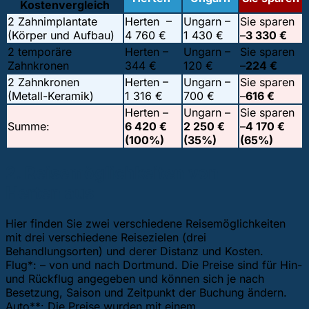
Kostenvergleich
2 Zahnimplantate
Herten –
Ungarn –
Sie sparen
(Körper und Aufbau)
4 760 €
1 430 €
–
3 330 €
2 temporäre
Herten –
Ungarn –
Sie sparen
Zahnkronen
344 €
120 €
–
224 €
2 Zahnkronen
Herten –
Ungarn –
Sie sparen
(Metall-Keramik)
1 316 €
700 €
–
616 €
Herten –
Ungarn –
Sie sparen
Summe:
6 420 €
2 250 €
–
4 170 €
(100%)
(35%)
(65%)
2. Reisemöglichkeiten von
Herten aus
Hier finden Sie zwei verschiedene Reisemöglichkeiten
mit drei verschiedene Reisezielen (drei
Behandlungsorten) und derer Distanz und Kosten.
Flug*: – von und nach Dortmund. Die Preise sind für Hin-
und Rückflug angegeben und können sich je nach
Besetzung, Saison und Zeitpunkt der Buchung ändern.
Auto**: Die Preise wurden mit einem