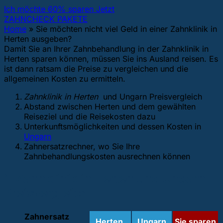
Ich möchte 60% sparen Jetzt
ZAHNCHECK PAKETE
Home
»
Sie möchten nicht viel Geld in einer Zahnklinik in
Herten ausgeben?
Damit Sie an Ihrer Zahnbehandlung in der Zahnklinik in
Herten sparen können, müssen Sie ins Ausland reisen. Es
ist dann ratsam die Preise zu vergleichen und die
allgemeinen Kosten zu ermitteln.
Zahnklinik in Herten
und Ungarn Preisvergleich
Abstand zwischen Herten und dem gewählten
Reiseziel und die Reisekosten dazu
Unterkunftsmöglichkeiten und dessen Kosten in
Ungarn
Zahnersatzrechner, wo Sie Ihre
Zahnbehandlungskosten ausrechnen können
1. Zahnklinik in Herten und Ungarn
Preisvergleich
Zahnersatz
Herten
Ungarn
Sie sparen