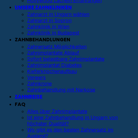
Hollywood Lächeln Erfahrungen
UNSERE ZAHNKLINIKEN
Zahnarzt in Ungarn wählen
Zahnarzt in Sopron
Zahnklinik in Wien
Zahnklinik in Budapest
ZAHNBEHANDLUNGEN
Zahnersatz Möglichkeiten
Zahnimplantate Ablauf
Sofort belastbare Zahnimplantate
Zahnimplantat Diabetes
Kieferknochenaufbau
Veneers
Zahnkrone
Zahnbehandlung mit Narkose
ZAHNREISE
FAQ
Alles über Zahnimplantate
Ist eine Zahnbehandlung in Ungarn von
höchster Qualität?
Wo gibt es den besten Zahnersatz im
Ausland?