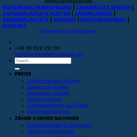
BesteZahnImplantate
KIEFERKNOCHENSCHWUND
|
ZAHNERSATZ SPAREN
|
ZAHNIMPLANTATE KOSTEN
|
ZAHNKLINIKEN
|
ZAHNIMPLANTATE
|
VENEERS
|
KNOCHENAUFBAU
|
KONTAKT
Developed by SEOWebDesign
+49 89 628 291 05
info@bestezahnimplantate.de
PREISE
Zahnimplantate Kosten
Zahnkrone Kosten
Zahnersatz Kosten
Veneers Kosten
Zahnbehandlung auf Raten
Zahnersatzrechner
ZÄHNE VORHER NACHHER
Zahnimplantate Erfahrungen
Veneers Erfahrungen