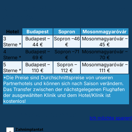
3. Unterkunftsmöglichkeiten für Ihre
Zahnreise
Hotel
Budapest
Sopron
Mosonmagyaróvár
3
Budapest –
Sopron –
46
Mosonmagyaróvár –
Sterne *
44 €
€
45 €
4
Budapest –
Sopron –
71
Mosonmagyaróvár –
Sterne *
69 €
€
70 €
5
Budapest –
Sopron –
Mosonmagyaróvár –
Sterne *
110 €
112 €
111 €
*Die Preise sind Durchschnittspreise von unseren
Partnerhotels und können sich nach Saison verändern.
Das Transfer zwischen der nächstgelegenen Flughafen
der ausgewählten Klinik und dem Hotel/Klinik ist
kostenlos!
4. Zahnersatzrechner
Ich möchte sparen!
Zahnimplantat