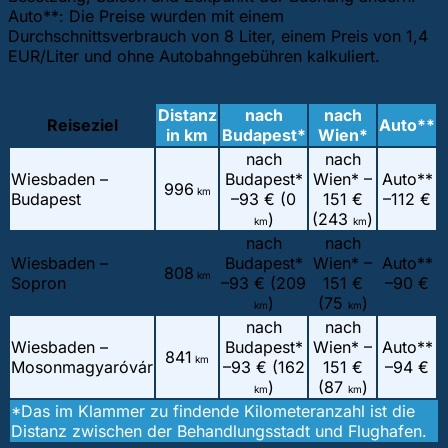
Auto**: Die Preise wurden mit einem
Durchschnittsverbrauch von 8 Liter, einem Preis von 1,4
EUR/Liter und ohne Autobahngebühren kalkuliert.
Distanz
nach
nach
Reiseziel
Auto**
in km
Budapest*
Wien*
nach
nach
Wiesbaden –
Budapest*
Wien* –
Auto**
996
km
Budapest
–
93 € (0
151 €
–
112 €
)
(243
)
km
km
nach
nach
Wiesbaden –
Budapest*
Wien* –
Auto**
808
km
Sopron
–
93 € (209
151 €
–
90 €
)
(75
)
km
km
nach
nach
Wiesbaden –
Budapest*
Wien* –
Auto**
841
km
Mosonmagyaróvár
–
93 € (162
151 €
–
94 €
)
(87
)
km
km
*Das im Klammer zu findende Kilometeranzahl ist die
Distanz zwischen der Behandlungsstadt und Flughafen.