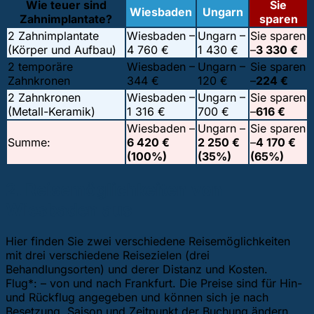
Wie teuer sind
Sie
Wiesbaden
Ungarn
Zahnimplantate?
sparen
2 Zahnimplantate
Wiesbaden –
Ungarn –
Sie sparen
(Körper und Aufbau)
4 760 €
1 430 €
–
3 330 €
2 temporäre
Wiesbaden –
Ungarn –
Sie sparen
Zahnkronen
344 €
120 €
–
224 €
2 Zahnkronen
Wiesbaden –
Ungarn –
Sie sparen
(Metall-Keramik)
1 316 €
700 €
–
616 €
Wiesbaden –
Ungarn –
Sie sparen
Summe:
6 420 €
2 250 €
–
4 170 €
(100%)
(35%)
(65%)
2. Reisemöglichkeiten von
Wiesbaden aus
Hier finden Sie zwei verschiedene Reisemöglichkeiten
mit drei verschiedene Reisezielen (drei
Behandlungsorten) und derer Distanz und Kosten.
Flug*: – von und nach Frankfurt. Die Preise sind für Hin-
und Rückflug angegeben und können sich je nach
Besetzung, Saison und Zeitpunkt der Buchung ändern.