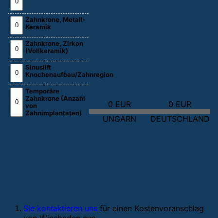
Zahnkrone, Metall-
Keramik
Zahnkrone, Zirkon
(Vollkeramik)
Sinuslift
Knochenaufbau/Zahnregion
Temporäre
Zahnkrone (Anzahl
0 EUR
0 EUR
von
Zahnimplantaten)
UNGARN
DEUTSCHLAND
Wenn die Fakten über einer
Zahnbehandlung im Ausland Sie
überzeugt haben, machen Sie die
folgenden Schritte:
Sie kontaktieren uns
für einen Kostenvoranschlag