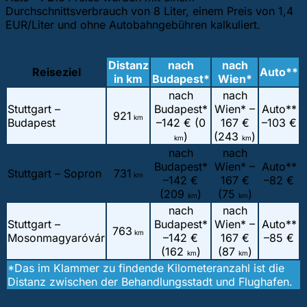
Durchschnittsverbrauch von 8 Liter, einem Preis von 1,4
EUR/Liter und ohne Autobahngebühren kalkuliert.
Distanz
nach
nach
Reiseziel
Auto**
in km
Budapest*
Wien*
nach
nach
Stuttgart –
Budapest*
Wien* –
Auto**
921
km
Budapest
–
142 € (0
167 €
–
103 €
)
(243
)
km
km
nach
nach
Budapest*
Wien* –
Auto**
Stuttgart – Sopron
731
km
–
142 €
167 €
–
82 €
(209
)
(75
)
km
km
nach
nach
Stuttgart –
Budapest*
Wien* –
Auto**
763
km
Mosonmagyaróvár
–
142 €
167 €
–
85 €
(162
)
(87
)
km
km
*Das im Klammer zu findende Kilometeranzahl ist die
Distanz zwischen der Behandlungsstadt und Flughafen.