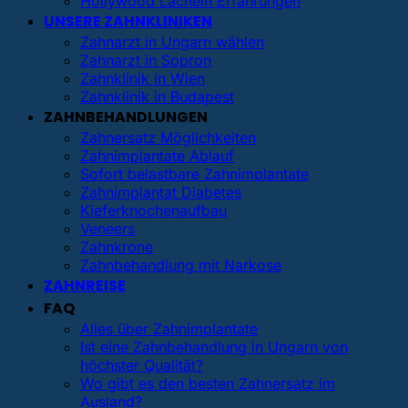
Hollywood Lächeln Erfahrungen
UNSERE ZAHNKLINIKEN
Zahnarzt in Ungarn wählen
Zahnarzt in Sopron
Zahnklinik in Wien
Zahnklinik in Budapest
ZAHNBEHANDLUNGEN
Zahnersatz Möglichkeiten
Zahnimplantate Ablauf
Sofort belastbare Zahnimplantate
Zahnimplantat Diabetes
Kieferknochenaufbau
Veneers
Zahnkrone
Zahnbehandlung mit Narkose
ZAHNREISE
FAQ
Alles über Zahnimplantate
Ist eine Zahnbehandlung in Ungarn von
höchster Qualität?
Wo gibt es den besten Zahnersatz im
Ausland?