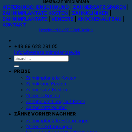
BesteZahnImplantate
KIEFERKNOCHENSCHWUND
|
ZAHNERSATZ SPAREN
|
ZAHNIMPLANTATE KOSTEN
|
ZAHNKLINIKEN
|
ZAHNIMPLANTATE
|
VENEERS
|
KNOCHENAUFBAU
|
KONTAKT
Developed by SEOWebDesign
+49 89 628 291 05
info@bestezahnimplantate.de
PREISE
Zahnimplantate Kosten
Zahnkrone Kosten
Zahnersatz Kosten
Veneers Kosten
Zahnbehandlung auf Raten
Zahnersatzrechner
ZÄHNE VORHER NACHHER
Zahnimplantate Erfahrungen
Veneers Erfahrungen