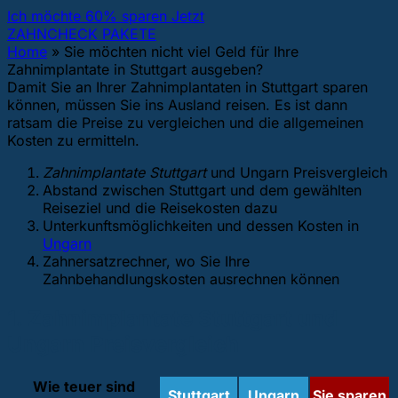
Ich möchte 60% sparen Jetzt
ZAHNCHECK PAKETE
Home
»
Sie möchten nicht viel Geld für Ihre
Zahnimplantate in Stuttgart ausgeben?
Damit Sie an Ihrer Zahnimplantaten in Stuttgart sparen
können, müssen Sie ins Ausland reisen. Es ist dann
ratsam die Preise zu vergleichen und die allgemeinen
Kosten zu ermitteln.
Zahnimplantate Stuttgart
und Ungarn Preisvergleich
Abstand zwischen Stuttgart und dem gewählten
Reiseziel und die Reisekosten dazu
Unterkunftsmöglichkeiten und dessen Kosten in
Ungarn
Zahnersatzrechner, wo Sie Ihre
Zahnbehandlungskosten ausrechnen können
1. Zahnimplantate Stuttgart und
Ungarn Preisvergleich
Wie teuer sind
Stuttgart
Ungarn
Sie sparen