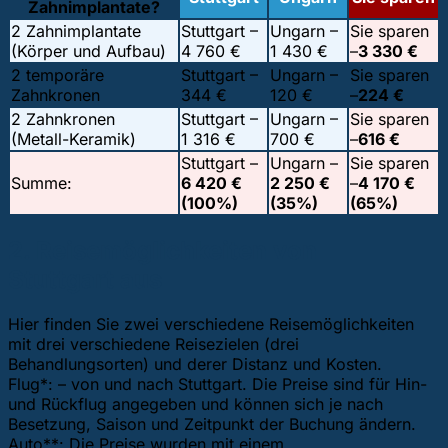
Zahnimplantate?
2 Zahnimplantate
Stuttgart –
Ungarn –
Sie sparen
(Körper und Aufbau)
4 760 €
1 430 €
–
3 330 €
2 temporäre
Stuttgart –
Ungarn –
Sie sparen
Zahnkronen
344 €
120 €
–
224 €
2 Zahnkronen
Stuttgart –
Ungarn –
Sie sparen
(Metall-Keramik)
1 316 €
700 €
–
616 €
Stuttgart –
Ungarn –
Sie sparen
Summe:
6 420 €
2 250 €
–
4 170 €
(100%)
(35%)
(65%)
2. Reisemöglichkeiten von
Stuttgart aus
Hier finden Sie zwei verschiedene Reisemöglichkeiten
mit drei verschiedene Reisezielen (drei
Behandlungsorten) und derer Distanz und Kosten.
Flug*: – von und nach Stuttgart. Die Preise sind für Hin-
und Rückflug angegeben und können sich je nach
Besetzung, Saison und Zeitpunkt der Buchung ändern.
Auto**: Die Preise wurden mit einem