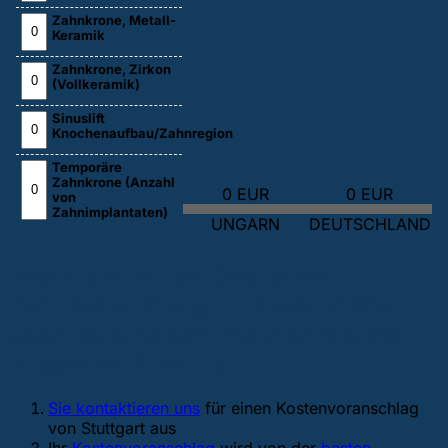
Zahnkrone, Metall-
Keramik
Zahnkrone, Zirkon
(Vollkeramik)
Sinuslift
Knochenaufbau/Zahnregion
Temporäre
Zahnkrone (Anzahl
0 EUR
0 EUR
von
Zahnimplantaten)
UNGARN
DEUTSCHLAND
Wenn die Fakten über einer
Zahnbehandlung im Ausland Sie
überzeugt haben, machen Sie die
folgenden Schritte:
Sie kontaktieren uns
für einen Kostenvoranschlag
von Stuttgart aus