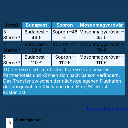
3. Unterkunftsmöglichkeiten für Ihre
Zahnreise
Hotel
Budapest
Sopron
Mosonmagyaróvár
3
Budapest –
Sopron –
46
Mosonmagyaróvár –
Sterne *
44 €
€
45 €
4
Budapest –
Sopron –
71
Mosonmagyaróvár –
Sterne *
69 €
€
70 €
5
Budapest –
Sopron –
Mosonmagyaróvár –
Sterne *
110 €
112 €
111 €
*Die Preise sind Durchschnittspreise von unseren
Partnerhotels und können sich nach Saison verändern.
Das Transfer zwischen der nächstgelegenen Flughafen
der ausgewählten Klinik und dem Hotel/Klinik ist
kostenlos!
4. Zahnersatzrechner
Ich möchte sparen!
Zahnimplantat