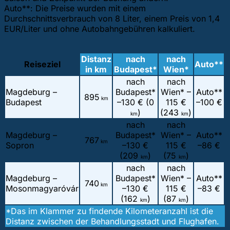
Auto**: Die Preise wurden mit einem
Durchschnittsverbrauch von 8 Liter, einem Preis von 1,4
EUR/Liter und ohne Autobahngebühren kalkuliert.
Distanz
nach
nach
Reiseziel
Auto**
in km
Budapest*
Wien*
nach
nach
Magdeburg –
Budapest*
Wien* –
Auto**
895
km
Budapest
–
130 € (0
115 €
–
100 €
)
(243
)
km
km
nach
nach
Magdeburg –
Budapest*
Wien* –
Auto**
767
km
Sopron
–
130 €
115 €
–
86 €
(209
)
(75
)
km
km
nach
nach
Magdeburg –
Budapest*
Wien* –
Auto**
740
km
Mosonmagyaróvár
–
130 €
115 €
–
83 €
(162
)
(87
)
km
km
*Das im Klammer zu findende Kilometeranzahl ist die
Distanz zwischen der Behandlungsstadt und Flughafen.