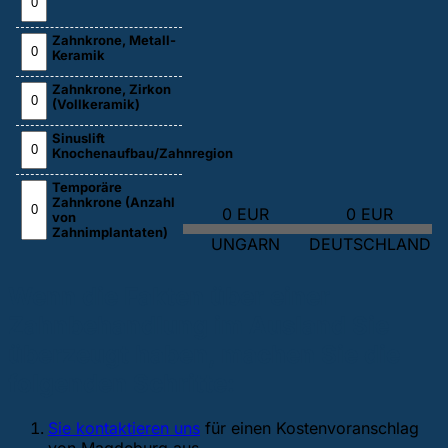
Zahnkrone, Metall-
Keramik
Zahnkrone, Zirkon
(Vollkeramik)
Sinuslift
Knochenaufbau/Zahnregion
Temporäre
Zahnkrone (Anzahl
0 EUR
0 EUR
von
Zahnimplantaten)
UNGARN
DEUTSCHLAND
Wenn die Fakten über einer
Zahnbehandlung im Ausland Sie
überzeugt haben, machen Sie die
folgenden Schritte:
Sie kontaktieren uns
für einen Kostenvoranschlag