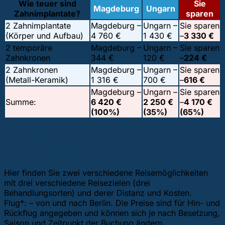
Wie teuer sind
Sie
Magdeburg
Ungarn
Zahnimplantate?
sparen
2 Zahnimplantate
Magdeburg –
Ungarn –
Sie sparen
(Körper und Aufbau)
4 760 €
1 430 €
–
3 330 €
2 temporäre
Magdeburg –
Ungarn –
Sie sparen
Zahnkronen
344 €
120 €
–
224 €
2 Zahnkronen
Magdeburg –
Ungarn –
Sie sparen
(Metall-Keramik)
1 316 €
700 €
–
616 €
Magdeburg –
Ungarn –
Sie sparen
Summe:
6 420 €
2 250 €
–
4 170 €
(100%)
(35%)
(65%)
2. Reisemöglichkeiten von
Magdeburg aus
Hier finden Sie zwei verschiedene Reisemöglichkeiten
mit drei verschiedene Reisezielen (drei
Behandlungsorten) und derer Distanz und Kosten.
Flug*: – von und nach Berlin. Die Preise sind für Hin- und
Rückflug angegeben und können sich je nach Besetzung,
Saison und Zeitpunkt der Buchung ändern.