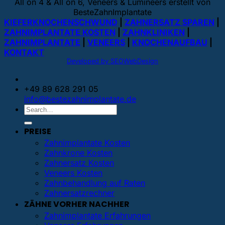
All on 4 & All on 6, Veneers & Lumineers erstellt von
BesteZahnImplantate
KIEFERKNOCHENSCHWUND
|
ZAHNERSATZ SPAREN
|
ZAHNIMPLANTATE KOSTEN
|
ZAHNKLINIKEN
|
ZAHNIMPLANTATE
|
VENEERS
|
KNOCHENAUFBAU
|
KONTAKT
Developed by SEOWebDesign
+49 89 628 291 05
info@bestezahnimplantate.de
PREISE
Zahnimplantate Kosten
Zahnkrone Kosten
Zahnersatz Kosten
Veneers Kosten
Zahnbehandlung auf Raten
Zahnersatzrechner
ZÄHNE VORHER NACHHER
Zahnimplantate Erfahrungen