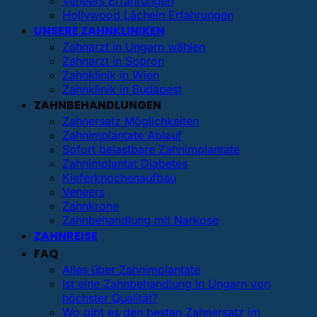
Veneers Erfahrungen
Hollywood Lächeln Erfahrungen
UNSERE ZAHNKLINIKEN
Zahnarzt in Ungarn wählen
Zahnarzt in Sopron
Zahnklinik in Wien
Zahnklinik in Budapest
ZAHNBEHANDLUNGEN
Zahnersatz Möglichkeiten
Zahnimplantate Ablauf
Sofort belastbare Zahnimplantate
Zahnimplantat Diabetes
Kieferknochenaufbau
Veneers
Zahnkrone
Zahnbehandlung mit Narkose
ZAHNREISE
FAQ
Alles über Zahnimplantate
Ist eine Zahnbehandlung in Ungarn von
höchster Qualität?
Wo gibt es den besten Zahnersatz im