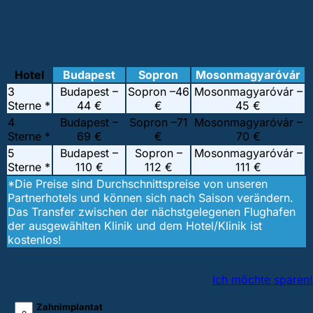
3. Unterkunftsmöglichkeiten für Ihre
Zahnreise
Hotel
Budapest
Sopron
Mosonmagyaróvár
3
Budapest –
Sopron –
46
Mosonmagyaróvár –
Sterne *
44 €
€
45 €
4
Budapest –
Sopron –
71
Mosonmagyaróvár –
Sterne *
69 €
€
70 €
5
Budapest –
Sopron –
Mosonmagyaróvár –
Sterne *
110 €
112 €
111 €
*Die Preise sind Durchschnittspreise von unseren
Partnerhotels und können sich nach Saison verändern.
Das Transfer zwischen der nächstgelegenen Flughafen
der ausgewählten Klinik und dem Hotel/Klinik ist
kostenlos!
4. Zahnersatzrechner
Ich möchte sparen!
Zahnimplantat