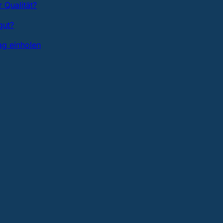
 Qualität?
gut?
ag einholen