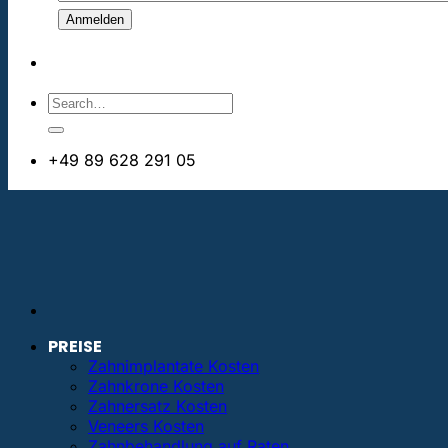
+49 89 628 291 05
info@bestezahnimplantate.de
PREISE
Zahnimplantate Kosten
Zahnkrone Kosten
Zahnersatz Kosten
Veneers Kosten
Zahnbehandlung auf Raten