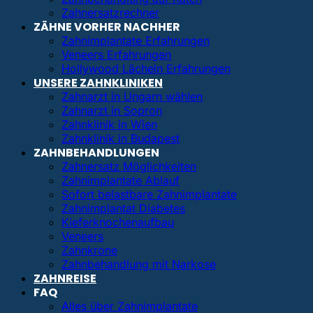
Zahnersatzrechner
ZÄHNE VORHER NACHHER
Zahnimplantate Erfahrungen
Veneers Erfahrungen
Hollywood Lächeln Erfahrungen
UNSERE ZAHNKLINIKEN
Zahnarzt in Ungarn wählen
Zahnarzt in Sopron
Zahnklinik in Wien
Zahnklinik in Budapest
ZAHNBEHANDLUNGEN
Zahnersatz Möglichkeiten
Zahnimplantate Ablauf
Sofort belastbare Zahnimplantate
Zahnimplantat Diabetes
Kieferknochenaufbau
Veneers
Zahnkrone
Zahnbehandlung mit Narkose
ZAHNREISE
FAQ
Alles über Zahnimplantate