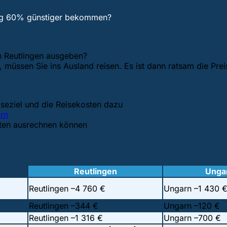
ung 60% günstiger bekommen?
in Reutlingen ausgeben?
, müssen Sie ins Ausland reisen. Es ist dann ratsam die Pre
seziel und die Reisekosten dazu
rn
sten ausrechnen können
Preisvergleich
Reutlingen
Unga
Reutlingen –
4 760 €
Ungarn –
1 430 
Reutlingen –
344 €
Ungarn –
120 €
Reutlingen –
1 316 €
Ungarn –
700 €