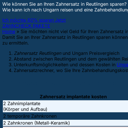
Wie können Sie an Ihren Zahnersatz in Reutlingen sparen?
Wie kann ich nach Ungarn reisen und eine Zahnbehandl
Ich möchte 60% sparen Jetzt
ZAHNCHECK PAKETE
Home
»
Sie möchten nicht viel Geld für Ihren Zahnersatz 
Damit Sie an Ihrer Zahnersatz in Reutlingen sparen können
zu ermitteln.
Zahnersatz Reutlingen
und Ungarn Preisvergleich
Abstand zwischen Reutlingen und dem gewählten Rei
Unterkunftsmöglichkeiten und dessen Kosten in
Unga
Zahnersatzrechner, wo Sie Ihre Zahnbehandlungsko
1. Zahnersatz Reutlingen und Ungarn 
Zahnersatz implantate kosten
2 Zahnimplantate
(Körper und Aufbau)
2 temporäre Zahnkronen
2 Zahnkronen (Metall-Keramik)