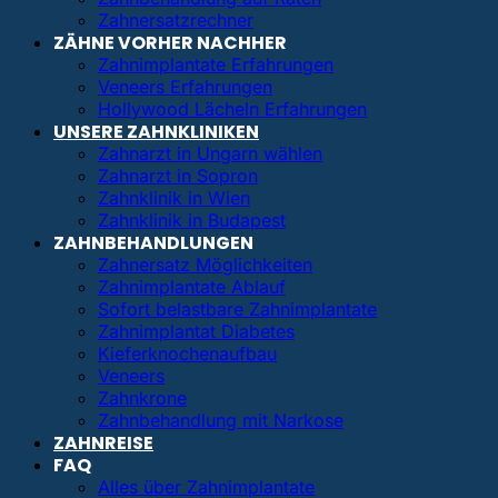
Zahnersatzrechner
ZÄHNE VORHER NACHHER
Zahnimplantate Erfahrungen
Veneers Erfahrungen
Hollywood Lächeln Erfahrungen
UNSERE ZAHNKLINIKEN
Zahnarzt in Ungarn wählen
Zahnarzt in Sopron
Zahnklinik in Wien
Zahnklinik in Budapest
ZAHNBEHANDLUNGEN
Zahnersatz Möglichkeiten
Zahnimplantate Ablauf
Sofort belastbare Zahnimplantate
Zahnimplantat Diabetes
Kieferknochenaufbau
Veneers
Zahnkrone
Zahnbehandlung mit Narkose
ZAHNREISE
FAQ
Alles über Zahnimplantate