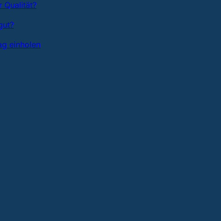
 Qualität?
gut?
ag einholen