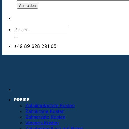
+49 89 628 291 05
info@bestezahnimplantate.de
PREISE
Zahnimplantate Kosten
Zahnkrone Kosten
Zahnersatz Kosten
Veneers Kosten
Zahnbehandlung auf Raten