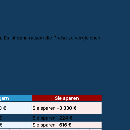
 Es ist dann ratsam die Preise zu vergleichen
garn
Sie sparen
0 €
Sie sparen –
3 330 €
€
Sie sparen –
224 €
€
Sie sparen –
616 €