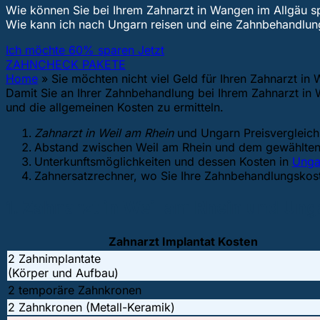
Wie können Sie bei Ihrem Zahnarzt in Wangen im Allgäu s
Wie kann ich nach Ungarn reisen und eine Zahnbehandl
Ich möchte 60% sparen Jetzt
ZAHNCHECK PAKETE
Home
»
Sie möchten nicht viel Geld für Ihren Zahnarzt in
Damit Sie an Ihrer Zahnbehandlung bei Ihrem Zahnarzt in W
und die allgemeinen Kosten zu ermitteln.
Zahnarzt in Weil am Rhein
und Ungarn Preisvergleich
Abstand zwischen Weil am Rhein und dem gewählten 
Unterkunftsmöglichkeiten und dessen Kosten in
Unga
Zahnersatzrechner, wo Sie Ihre Zahnbehandlungsko
1. Zahnarzt in Weil am Rhein und Ung
Zahnarzt Implantat Kosten
2 Zahnimplantate
(Körper und Aufbau)
2 temporäre Zahnkronen
2 Zahnkronen (Metall-Keramik)