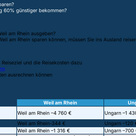
paren?
ung 60% günstiger bekommen?
 Weil am Rhein ausgeben?
eil am Rhein sparen können, müssen Sie ins Ausland reisen.
Reiseziel und die Reisekosten dazu
rn
sten ausrechnen können
arn Preisvergleich
Weil am Rhein
Un
Weil am Rhein –
4 760 €
Ungarn –
1 43
Weil am Rhein-
344 €
Ungarn –
120 
Weil am Rhein –
1 316 €
Ungarn –
700 