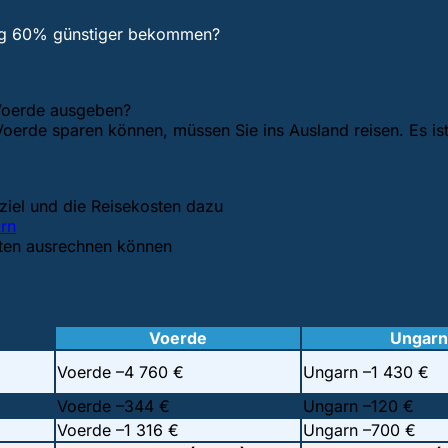
ung 60% günstiger bekommen?
n Voerde ausgeben?
Voerde sparen können, müssen Sie ins Ausland reisen. Es is
iel und die Reisekosten dazu
rn
sten ausrechnen können
isvergleich
Voerde
Ungarn
Voerde –
4 760 €
Ungarn –
1 430 €
Voerde –
344 €
Ungarn –
120 €
Voerde –
1 316 €
Ungarn –
700 €