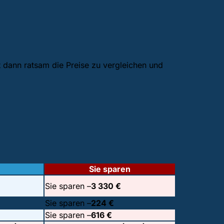
t dann ratsam die Preise zu vergleichen und
Sie sparen
Sie sparen –
3 330 €
Sie sparen –
224 €
Sie sparen –
616 €