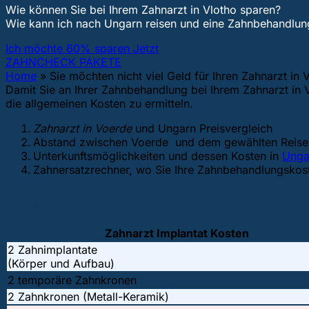
Wie können Sie bei Ihrem Zahnarzt in Vlotho sparen?
Wie kann ich nach Ungarn reisen und eine Zahnbehandl
Ich möchte 60% sparen Jetzt
ZAHNCHECK PAKETE
Home
»
Sie möchten nicht viel Geld für Ihren Zahnarzt i
Damit Sie an Ihrer Zahnbehandlung bei Ihrem Zahnarzt in 
die allgemeinen Kosten zu ermitteln.
Zahnarzt in Voerde
und Ungarn Preisvergleich
Abstand zwischen Voerde und dem gewählten Reisez
Unterkunftsmöglichkeiten und dessen Kosten in
Unga
Zahnersatzrechner, wo Sie Ihre Zahnbehandlungsko
1. Zahnarzt in Voerde und Ungarn Pre
Zahnarzt Implantat Kosten
2 Zahnimplantate
(Körper und Aufbau)
2 temporäre Zahnkronen
2 Zahnkronen (Metall-Keramik)