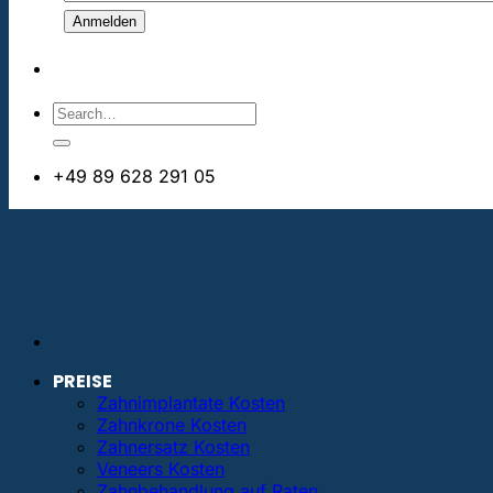
+49 89 628 291 05
info@bestezahnimplantate.de
PREISE
Zahnimplantate Kosten
Zahnkrone Kosten
Zahnersatz Kosten
Veneers Kosten
Zahnbehandlung auf Raten