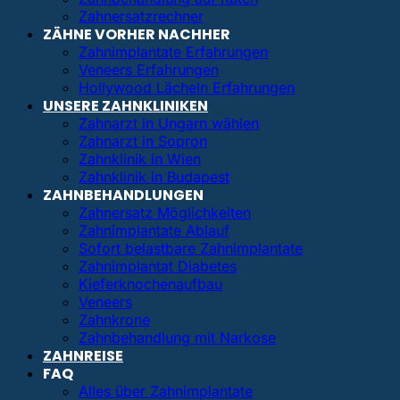
Zahnersatzrechner
ZÄHNE VORHER NACHHER
Zahnimplantate Erfahrungen
Veneers Erfahrungen
Hollywood Lächeln Erfahrungen
UNSERE ZAHNKLINIKEN
Zahnarzt in Ungarn wählen
Zahnarzt in Sopron
Zahnklinik in Wien
Zahnklinik in Budapest
ZAHNBEHANDLUNGEN
Zahnersatz Möglichkeiten
Zahnimplantate Ablauf
Sofort belastbare Zahnimplantate
Zahnimplantat Diabetes
Kieferknochenaufbau
Veneers
Zahnkrone
Zahnbehandlung mit Narkose
ZAHNREISE
FAQ
Alles über Zahnimplantate