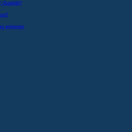
 Qualität?
gut?
ag einholen