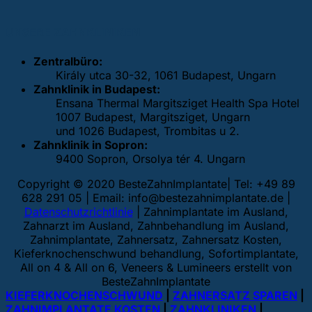
UNSERE ZAHNKLINIKEN
Zentralbüro:
Király utca 30-32, 1061 Budapest, Ungarn
Zahnklinik in Budapest:
Ensana Thermal Margitsziget Health Spa Hotel
1007 Budapest, Margitsziget, Ungarn
und 1026 Budapest, Trombitas u 2.
Zahnklinik in Sopron:
9400 Sopron, Orsolya tér 4. Ungarn
Copyright © 2020 BesteZahnImplantate| Tel: +49 89
628 291 05 | Email:
info@bestezahnimplantate.de
|
Datenschutzrichtlinie
| Zahnimplantate im Ausland,
Zahnarzt im Ausland, Zahnbehandlung im Ausland,
Zahnimplantate, Zahnersatz, Zahnersatz Kosten,
Kieferknochenschwund behandlung, Sofortimplantate,
All on 4 & All on 6, Veneers & Lumineers erstellt von
BesteZahnImplantate
KIEFERKNOCHENSCHWUND
|
ZAHNERSATZ SPAREN
|
ZAHNIMPLANTATE KOSTEN
|
ZAHNKLINIKEN
|