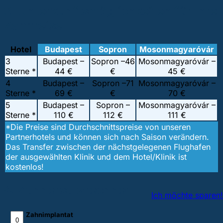
3. Unterkunftsmöglichkeiten für Ihre
Zahnreise
Hotel
Budapest
Sopron
Mosonmagyaróvár
3
Budapest –
Sopron –
46
Mosonmagyaróvár –
Sterne *
44 €
€
45 €
4
Budapest –
Sopron –
71
Mosonmagyaróvár –
Sterne *
69 €
€
70 €
5
Budapest –
Sopron –
Mosonmagyaróvár –
Sterne *
110 €
112 €
111 €
*Die Preise sind Durchschnittspreise von unseren
Partnerhotels und können sich nach Saison verändern.
Das Transfer zwischen der nächstgelegenen Flughafen
der ausgewählten Klinik und dem Hotel/Klinik ist
kostenlos!
4. Zahnersatzrechner
Ich möchte sparen!
Zahnimplantat