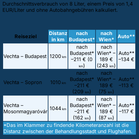
Durchschnittsverbrauch von 8 Liter, einem Preis von 1,4
EUR/Liter und ohne Autobahngebühren kalkuliert.
Distanz
nach
nach
Reiseziel
Auto**
in km
Budapest*
Wien*
nach
nach
Budapest*
Wien* –
Auto**
Vechta – Budapest
1200
km
–
211 € (0
189 €
–
134 €
)
(243
)
km
km
nach
nach
Budapest*
Wien* –
Auto**
Vechta – Sopron
1010
km
–
211 €
189 €
–
113 €
(209
)
(75
)
km
km
nach
nach
Vechta –
Budapest*
Wien* –
Auto**
1044
km
Mosonmagyaróvár
–
211 €
189 €
–
117 €
(162
)
(87
)
km
km
*Das im Klammer zu findende Kilometeranzahl ist die
Distanz zwischen der Behandlungsstadt und Flughafen.