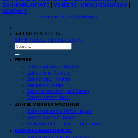
ZAHNIMPLANTATE
|
VENEERS
|
KNOCHENAUFBAU
|
KONTAKT
Developed by SEOWebDesign
+49 89 628 291 05
info@bestezahnimplantate.de
PREISE
Zahnimplantate Kosten
Zahnkrone Kosten
Zahnersatz Kosten
Veneers Kosten
Zahnbehandlung auf Raten
Zahnersatzrechner
ZÄHNE VORHER NACHHER
Zahnimplantate Erfahrungen
Veneers Erfahrungen
Hollywood Lächeln Erfahrungen
UNSERE ZAHNKLINIKEN
Zahnarzt in Ungarn wählen