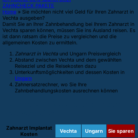
ZAHNCHECK PAKETE
Home
»
Sie möchten nicht viel Geld für Ihren Zahnarzt in
Vechta ausgeben?
Damit Sie an Ihrer Zahnbehandlung bei Ihrem Zahnarzt in
Vechta sparen können, müssen Sie ins Ausland reisen. Es
ist dann ratsam die Preise zu vergleichen und die
allgemeinen Kosten zu ermitteln.
Zahnarzt in Vechta
und Ungarn Preisvergleich
Abstand zwischen Vechta und dem gewählten
Reiseziel und die Reisekosten dazu
Unterkunftsmöglichkeiten und dessen Kosten in
Ungarn
Zahnersatzrechner, wo Sie Ihre
Zahnbehandlungskosten ausrechnen können
1. Zahnarzt in Vechta und Ungarn
Preisvergleich
Zahnarzt Implantat
Vechta
Ungarn
Sie sparen
Kosten