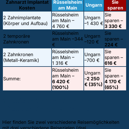
Zahnarzt Implantat
Rüsselsheim
Sie
Ungarn
Kosten
am Main
sparen
Rüsselsheim
Sie
2 Zahnimplantate
Ungarn
am Main –
sparen –
(Körper und Aufbau)
–
1 430 €
4 760 €
3 330 €
Rüsselsheim
Sie
2 temporäre
Ungarn
am Main –
344
sparen –
Zahnkronen
–
120 €
€
224 €
Rüsselsheim
Sie
2 Zahnkronen
Ungarn
am Main –
sparen –
(Metall-Keramik)
–
700 €
1 316 €
616 €
Rüsselsheim
Sie
Ungarn
am Main –
sparen –
Summe:
–
2 250
6 420 €
4 170 €
€ (35%)
(100%)
(65%)
2. Reisemöglichkeiten von
Rüsselsheim am Main aus
Hier finden Sie zwei verschiedene Reisemöglichkeiten
mit drei verschiedene Reisezielen (drei