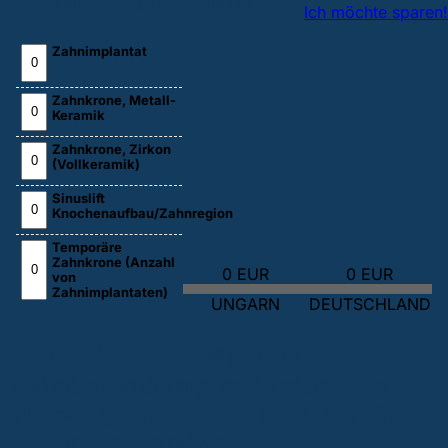
4. Zahnersatzrechner
Ich möchte sparen!
Zahnimplantat
Zahnkrone, Metall-
Keramik
Zahnkrone, Zirkon
(Vollkeramik)
Sinuslift
Knochenaufbau/Zahnregion
Temporäre
Zahnkrone (Anzahl
0 EUR
0 EUR
von
Zahnimplantaten)
UNGARN
DEUTSCHLAND
Wenn die Fakten über einer
Zahnbehandlung im Ausland Sie
überzeugt haben, machen Sie die
folgenden Schritte: