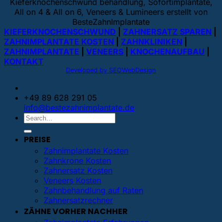
Kieferknochenschwund behandlung, Sofortimplantate,
All on 4 & All on 6, Veneers & Lumineers erstellt von
BesteZahnImplantate
KIEFERKNOCHENSCHWUND
|
ZAHNERSATZ SPAREN
|
ZAHNIMPLANTATE KOSTEN
|
ZAHNKLINIKEN
|
ZAHNIMPLANTATE
|
VENEERS
|
KNOCHENAUFBAU
|
KONTAKT
Developed by SEOWebDesign
+49 89 628 291 05
info@bestezahnimplantate.de
PREISE
Zahnimplantate Kosten
Zahnkrone Kosten
Zahnersatz Kosten
Veneers Kosten
Zahnbehandlung auf Raten
Zahnersatzrechner
ZÄHNE VORHER NACHHER