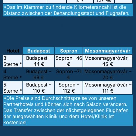
km
km
*Das im Klammer zu findende Kilometeranzahl ist die
Distanz zwischen der Behandlungsstadt und Flughafen.
3. Unterkunftsmöglichkeiten für Ihre
Zahnreise
Hotel
Budapest
Sopron
Mosonmagyaróvár
3
Budapest –
Sopron –
46
Mosonmagyaróvár –
Sterne *
44 €
€
45 €
4
Budapest –
Sopron –
71
Mosonmagyaróvár –
Sterne *
69 €
€
70 €
5
Budapest –
Sopron –
Mosonmagyaróvár –
Sterne *
110 €
112 €
111 €
*Die Preise sind Durchschnittspreise von unseren
Partnerhotels und können sich nach Saison verändern.
Das Transfer zwischen der nächstgelegenen Flughafen
der ausgewählten Klinik und dem Hotel/Klinik ist
kostenlos!