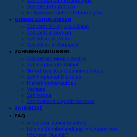
Zahnimplantate Erfahrungen
Veneers Erfahrungen
Hollywood Lächeln Erfahrungen
UNSERE ZAHNKLINIKEN
Zahnarzt in Ungarn wählen
Zahnarzt in Sopron
Zahnklinik in Wien
Zahnklinik in Budapest
ZAHNBEHANDLUNGEN
Zahnersatz Möglichkeiten
Zahnimplantate Ablauf
Sofort belastbare Zahnimplantate
Zahnimplantat Diabetes
Kieferknochenaufbau
Veneers
Zahnkrone
Zahnbehandlung mit Narkose
ZAHNREISE
FAQ
Alles über Zahnimplantate
Ist eine Zahnbehandlung in Ungarn von
höchster Qualität?