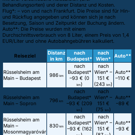
Behandlungsorten) und derer Distanz und Kosten.
Flug*: – von und nach Frankfurt. Die Preise sind für Hin-
und Rückflug angegeben und können sich je nach
Besetzung, Saison und Zeitpunkt der Buchung ändern.
Auto**: Die Preise wurden mit einem
Durchschnittsverbrauch von 8 Liter, einem Preis von 1,4
EUR/Liter und ohne Autobahngebühren kalkuliert.
Distanz
nach
nach
Reiseziel
Auto**
in km
Budapest*
Wien*
nach
nach
Rüsselsheim am
Budapest*
Wien* –
Auto**
986
km
Main – Budapest
–
93 € (0
151 €
–
110 €
)
(243
)
km
km
nach
nach
Rüsselsheim am
Budapest*
Wien* –
Auto**
796
km
Main – Sopron
–
93 € (209
151 €
–
89 €
)
(75
)
km
km
nach
nach
Rüsselsheim am
Budapest*
Wien* –
Auto**
Main –
830
km
–
93 € (162
151 €
–
93 €
Mosonmagyaróvár
)
(87
)