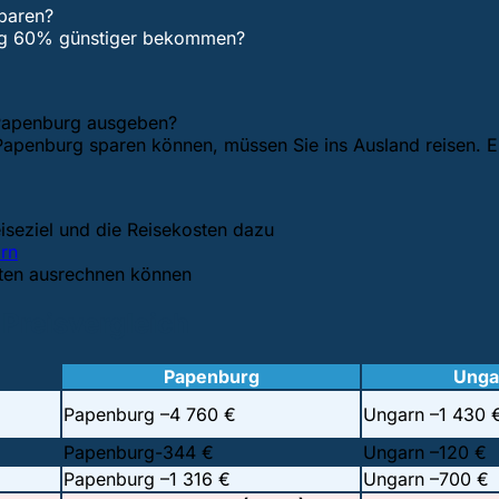
paren?
ung 60% günstiger bekommen?
n Papenburg ausgeben?
Papenburg sparen können, müssen Sie ins Ausland reisen. Es
seziel und die Reisekosten dazu
rn
sten ausrechnen können
Preisvergleich
Papenburg
Unga
Papenburg –
4 760 €
Ungarn –
1 430 
Papenburg-
344 €
Ungarn –
120 €
Papenburg –
1 316 €
Ungarn –
700 €