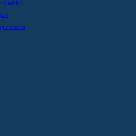
 Qualität?
gut?
ag einholen