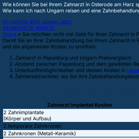
Wie können Sie bei Ihrem Zahnarzt in Osterode am Harz s
Wie kann ich nach Ungarn reisen und eine Zahnbehandl
Ich möchte 60% sparen Jetzt
ZAHNCHECK PAKETE
Home
»
Sie möchten nicht viel Geld für Ihren Zahnarzt i
Damit Sie an Ihrer Zahnbehandlung bei Ihrem Zahnarzt in 
und die allgemeinen Kosten zu ermitteln.
Zahnarzt in Papenburg
und Ungarn Preisvergleich
Abstand zwischen Papenburg und dem gewählten Rei
Unterkunftsmöglichkeiten und dessen Kosten in
Unga
Zahnersatzrechner, wo Sie Ihre Zahnbehandlungsko
1. Zahnarzt in Papenburg und Ungarn 
Zahnarzt Implantat Kosten
2 Zahnimplantate
(Körper und Aufbau)
2 temporäre Zahnkronen
2 Zahnkronen (Metall-Keramik)