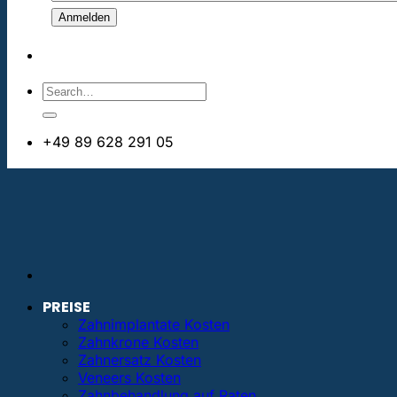
+49 89 628 291 05
info@bestezahnimplantate.de
PREISE
Zahnimplantate Kosten
Zahnkrone Kosten
Zahnersatz Kosten
Veneers Kosten
Zahnbehandlung auf Raten