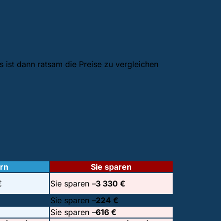
 ist dann ratsam die Preise zu vergleichen
rn
Sie sparen
€
Sie sparen –
3 330 €
Sie sparen –
224 €
Sie sparen –
616 €