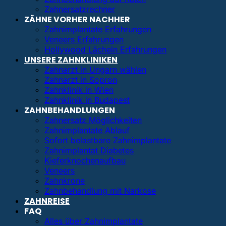
Zahnersatzrechner
ZÄHNE VORHER NACHHER
Zahnimplantate Erfahrungen
Veneers Erfahrungen
Hollywood Lächeln Erfahrungen
UNSERE ZAHNKLINIKEN
Zahnarzt in Ungarn wählen
Zahnarzt in Sopron
Zahnklinik in Wien
Zahnklinik in Budapest
ZAHNBEHANDLUNGEN
Zahnersatz Möglichkeiten
Zahnimplantate Ablauf
Sofort belastbare Zahnimplantate
Zahnimplantat Diabetes
Kieferknochenaufbau
Veneers
Zahnkrone
Zahnbehandlung mit Narkose
ZAHNREISE
FAQ
Alles über Zahnimplantate