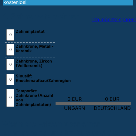
kostenlos!
4. Zahnersatzrechner
Ich möchte sparen!
Zahnimplantat
Zahnkrone, Metall-
Keramik
Zahnkrone, Zirkon
(Vollkeramik)
Sinuslift
Knochenaufbau/Zahnregion
Temporäre
Zahnkrone (Anzahl
0 EUR
0 EUR
von
Zahnimplantaten)
UNGARN
DEUTSCHLAND
Wenn die Fakten über einer
Zahnbehandlung im Ausland Sie