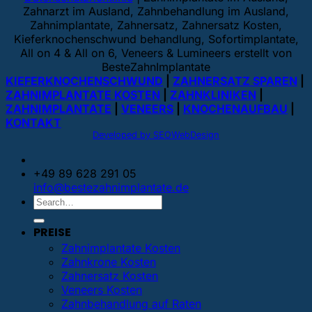
Zahnarzt im Ausland, Zahnbehandlung im Ausland,
Zahnimplantate, Zahnersatz, Zahnersatz Kosten,
Kieferknochenschwund behandlung, Sofortimplantate,
All on 4 & All on 6, Veneers & Lumineers erstellt von
BesteZahnImplantate
KIEFERKNOCHENSCHWUND
|
ZAHNERSATZ SPAREN
|
ZAHNIMPLANTATE KOSTEN
|
ZAHNKLINIKEN
|
ZAHNIMPLANTATE
|
VENEERS
|
KNOCHENAUFBAU
|
KONTAKT
Developed by SEOWebDesign
+49 89 628 291 05
info@bestezahnimplantate.de
PREISE
Zahnimplantate Kosten
Zahnkrone Kosten
Zahnersatz Kosten
Veneers Kosten
Zahnbehandlung auf Raten