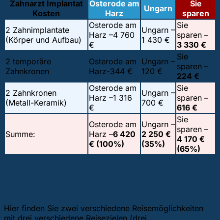
Zahnarzt Implantat
Osterode am
Sie
Ungarn
Kosten
Harz
sparen
Osterode am
Sie
2 Zahnimplantate
Ungarn –
Harz –
4 760
sparen –
(Körper und Aufbau)
1 430 €
€
3 330 €
Sie
2 temporäre
Osterode am
Ungarn –
sparen –
Zahnkronen
Harz-
344 €
120 €
224 €
Osterode am
Sie
2 Zahnkronen
Ungarn –
Harz –
1 316
sparen –
(Metall-Keramik)
700 €
€
616 €
Sie
Osterode am
Ungarn –
sparen –
Summe:
Harz –
6 420
2 250 €
4 170 €
€ (100%)
(35%)
(65%)
2. Reisemöglichkeiten von Osterode
am Harz aus
Hier finden Sie zwei verschiedene Reisemöglichkeiten
mit drei verschiedene Reisezielen (drei