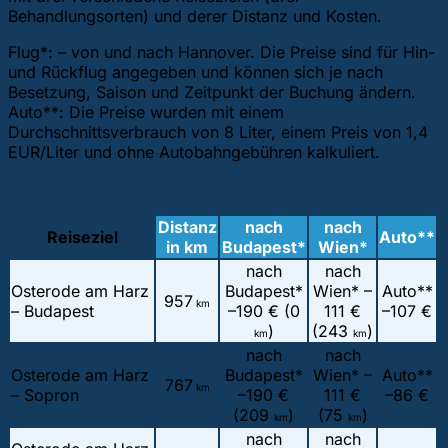
Behandlungsorten) und derer Distanz und Kosten.
Flug*: – von und nach Hannover. Die Preise sind für Hin-
und Rückflug angegeben und können sich je nach
Besetzung, Saison und Zeitpunkt der Buchung ändern.
Auto**: Die Preise wurden mit einem
Durchschnittsverbrauch von 8 Liter, einem Preis von 1,4
EUR/Liter und ohne Autobahngebühren kalkuliert.
Distanz
nach
nach
Reiseziel
Auto**
in km
Budapest*
Wien*
nach
nach
Osterode am Harz
Budapest*
Wien* –
Auto**
957
km
– Budapest
–
190 € (0
111 €
–
107 €
)
(243
)
km
km
nach
nach
Osterode am Harz
Budapest*
Wien* –
Auto**
767
km
– Sopron
–
190 €
111 €
–
86 €
(209
)
(75
)
km
km
nach
nach