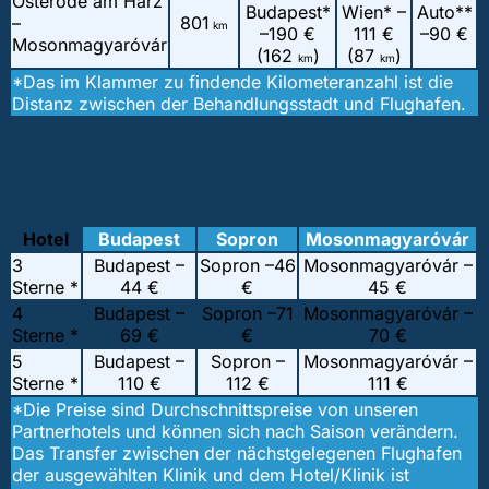
Osterode am Harz
Budapest*
Wien* –
Auto**
–
801
km
–
190 €
111 €
–
90 €
Mosonmagyaróvár
(162
)
(87
)
km
km
*Das im Klammer zu findende Kilometeranzahl ist die
Distanz zwischen der Behandlungsstadt und Flughafen.
3. Unterkunftsmöglichkeiten für Ihre
Zahnreise
Hotel
Budapest
Sopron
Mosonmagyaróvár
3
Budapest –
Sopron –
46
Mosonmagyaróvár –
Sterne *
44 €
€
45 €
4
Budapest –
Sopron –
71
Mosonmagyaróvár –
Sterne *
69 €
€
70 €
5
Budapest –
Sopron –
Mosonmagyaróvár –
Sterne *
110 €
112 €
111 €
*Die Preise sind Durchschnittspreise von unseren
Partnerhotels und können sich nach Saison verändern.
Das Transfer zwischen der nächstgelegenen Flughafen
der ausgewählten Klinik und dem Hotel/Klinik ist