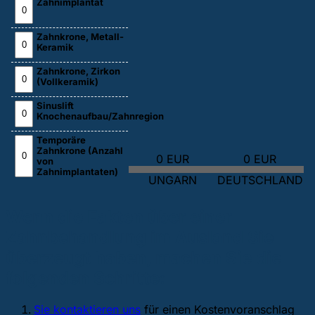
Zahnimplantat
Zahnkrone, Metall-
Keramik
Zahnkrone, Zirkon
(Vollkeramik)
Sinuslift
Knochenaufbau/Zahnregion
Temporäre
Zahnkrone (Anzahl
0 EUR
0 EUR
von
Zahnimplantaten)
UNGARN
DEUTSCHLAND
Wenn die Fakten über einer
Zahnbehandlung im Ausland Sie
überzeugt haben, machen Sie die
folgenden Schritte:
Sie kontaktieren uns
für einen Kostenvoranschlag