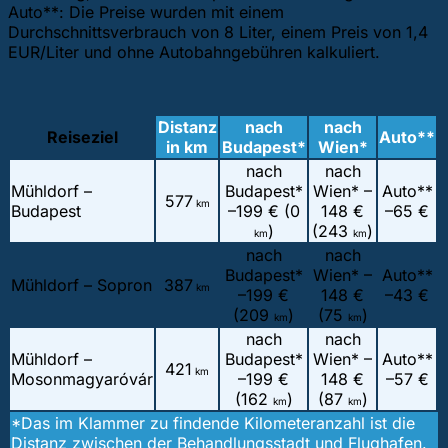
Auto**: Die Preise wurden mit einem
Durchschnittsverbrauch von 8 Liter, einem Preis von 1,4
EUR/Liter und ohne Autobahngebühren kalkuliert.
Distanz
nach
nach
Reiseziel
Auto**
in km
Budapest*
Wien*
nach
nach
Mühldorf –
Budapest*
Wien* –
Auto**
577
km
Budapest
–
199 € (0
148 €
–
65 €
)
(243
)
km
km
nach
nach
Budapest*
Wien* –
Auto**
Mühldorf – Sopron
387
km
–
199 €
148 €
–
43 €
(209
)
(75
)
km
km
nach
nach
Mühldorf –
Budapest*
Wien* –
Auto**
421
km
Mosonmagyaróvár
–
199 €
148 €
–
57 €
(162
)
(87
)
km
km
*Das im Klammer zu findende Kilometeranzahl ist die
Distanz zwischen der Behandlungsstadt und Flughafen.