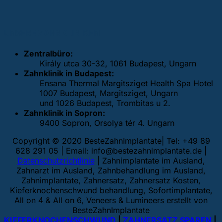
UNSERE ZAHNKLINIKEN
Zentralbüro:
Király utca 30-32, 1061 Budapest, Ungarn
Zahnklinik in Budapest:
Ensana Thermal Margitsziget Health Spa Hotel
1007 Budapest, Margitsziget, Ungarn
und 1026 Budapest, Trombitas u 2.
Zahnklinik in Sopron:
9400 Sopron, Orsolya tér 4. Ungarn
Copyright © 2020 BesteZahnImplantate| Tel: +49 89
628 291 05 | Email:
info@bestezahnimplantate.de
|
Datenschutzrichtlinie
| Zahnimplantate im Ausland,
Zahnarzt im Ausland, Zahnbehandlung im Ausland,
Zahnimplantate, Zahnersatz, Zahnersatz Kosten,
Kieferknochenschwund behandlung, Sofortimplantate,
All on 4 & All on 6, Veneers & Lumineers erstellt von
BesteZahnImplantate
KIEFERKNOCHENSCHWUND
|
ZAHNERSATZ SPAREN
|