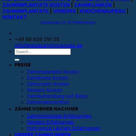
ZAHNIMPLANTATE KOSTEN
|
ZAHNKLINIKEN
|
ZAHNIMPLANTATE
|
VENEERS
|
KNOCHENAUFBAU
|
KONTAKT
Developed by SEOWebDesign
+49 89 628 291 05
info@bestezahnimplantate.de
PREISE
Zahnimplantate Kosten
Zahnkrone Kosten
Zahnersatz Kosten
Veneers Kosten
Zahnbehandlung auf Raten
Zahnersatzrechner
ZÄHNE VORHER NACHHER
Zahnimplantate Erfahrungen
Veneers Erfahrungen
Hollywood Lächeln Erfahrungen
UNSERE ZAHNKLINIKEN