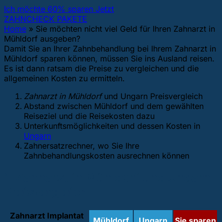
Ich möchte 60% sparen Jetzt
ZAHNCHECK PAKETE
Home
»
Sie möchten nicht viel Geld für Ihren Zahnarzt in
Mühldorf ausgeben?
Damit Sie an Ihrer Zahnbehandlung bei Ihrem Zahnarzt in
Mühldorf sparen können, müssen Sie ins Ausland reisen.
Es ist dann ratsam die Preise zu vergleichen und die
allgemeinen Kosten zu ermitteln.
Zahnarzt in Mühldorf
und Ungarn Preisvergleich
Abstand zwischen Mühldorf und dem gewählten
Reiseziel und die Reisekosten dazu
Unterkunftsmöglichkeiten und dessen Kosten in
Ungarn
Zahnersatzrechner, wo Sie Ihre
Zahnbehandlungskosten ausrechnen können
1. Zahnarzt in Mühldorf und Ungarn
Preisvergleich
Zahnarzt Implantat
Mühldorf
Ungarn
Sie sparen