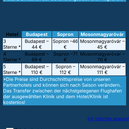
3. Unterkunftsmöglichkeiten für Ihre
Zahnreise
Hotel
Budapest
Sopron
Mosonmagyaróvár
3
Budapest –
Sopron –
46
Mosonmagyaróvár –
Sterne *
44 €
€
45 €
4
Budapest –
Sopron –
71
Mosonmagyaróvár –
Sterne *
69 €
€
70 €
5
Budapest –
Sopron –
Mosonmagyaróvár –
Sterne *
110 €
112 €
111 €
*Die Preise sind Durchschnittspreise von unseren
Partnerhotels und können sich nach Saison verändern.
Das Transfer zwischen der nächstgelegenen Flughafen
der ausgewählten Klinik und dem Hotel/Klinik ist
kostenlos!
4. Zahnersatzrechner
Ich möchte sparen!