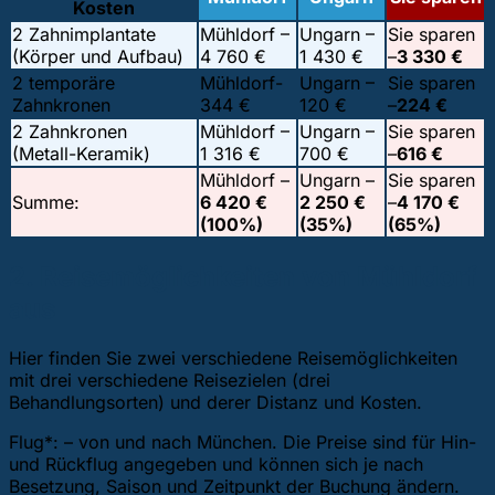
Kosten
2 Zahnimplantate
Mühldorf –
Ungarn –
Sie sparen
(Körper und Aufbau)
4 760 €
1 430 €
–
3 330 €
2 temporäre
Mühldorf-
Ungarn –
Sie sparen
Zahnkronen
344 €
120 €
–
224 €
2 Zahnkronen
Mühldorf –
Ungarn –
Sie sparen
(Metall-Keramik)
1 316 €
700 €
–
616 €
Mühldorf –
Ungarn –
Sie sparen
Summe:
6 420 €
2 250 €
–
4 170 €
(100%)
(35%)
(65%)
2. Reisemöglichkeiten von Mühldorf
aus
Hier finden Sie zwei verschiedene Reisemöglichkeiten
mit drei verschiedene Reisezielen (drei
Behandlungsorten) und derer Distanz und Kosten.
Flug*: – von und nach München. Die Preise sind für Hin-
und Rückflug angegeben und können sich je nach
Besetzung, Saison und Zeitpunkt der Buchung ändern.