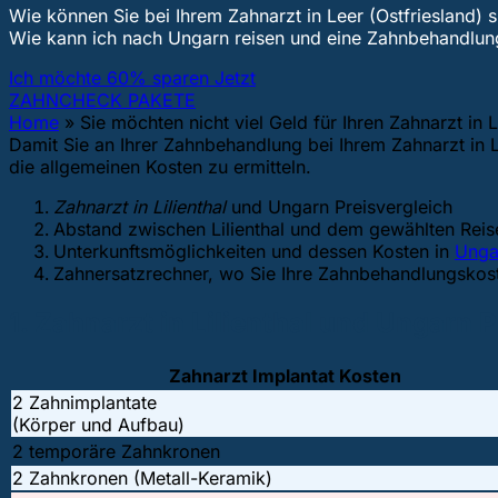
Wie können Sie bei Ihrem Zahnarzt in Leer (Ostfriesland) 
Wie kann ich nach Ungarn reisen und eine Zahnbehandl
Ich möchte 60% sparen Jetzt
ZAHNCHECK PAKETE
Home
»
Sie möchten nicht viel Geld für Ihren Zahnarzt in 
Damit Sie an Ihrer Zahnbehandlung bei Ihrem Zahnarzt in L
die allgemeinen Kosten zu ermitteln.
Zahnarzt in Lilienthal
und Ungarn Preisvergleich
Abstand zwischen Lilienthal und dem gewählten Reis
Unterkunftsmöglichkeiten und dessen Kosten in
Unga
Zahnersatzrechner, wo Sie Ihre Zahnbehandlungsko
1. Zahnarzt in Lilienthal und Ungarn 
Zahnarzt Implantat Kosten
2 Zahnimplantate
(Körper und Aufbau)
2 temporäre Zahnkronen
2 Zahnkronen (Metall-Keramik)