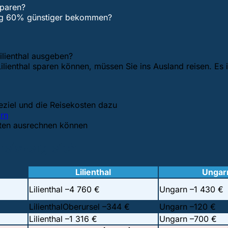
sparen?
ung 60% günstiger bekommen?
Lilienthal ausgeben?
ilienthal sparen können, müssen Sie ins Ausland reisen. Es 
eziel und die Reisekosten dazu
rn
sten ausrechnen können
Preisvergleich
Lilienthal
Ungar
Lilienthal –
4 760 €
Ungarn –
1 430 €
LilienthalOberursel –
344 €
Ungarn –
120 €
Lilienthal –
1 316 €
Ungarn –
700 €