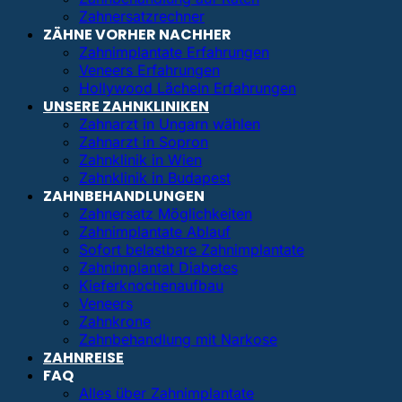
Zahnersatzrechner
ZÄHNE VORHER NACHHER
Zahnimplantate Erfahrungen
Veneers Erfahrungen
Hollywood Lächeln Erfahrungen
UNSERE ZAHNKLINIKEN
Zahnarzt in Ungarn wählen
Zahnarzt in Sopron
Zahnklinik in Wien
Zahnklinik in Budapest
ZAHNBEHANDLUNGEN
Zahnersatz Möglichkeiten
Zahnimplantate Ablauf
Sofort belastbare Zahnimplantate
Zahnimplantat Diabetes
Kieferknochenaufbau
Veneers
Zahnkrone
Zahnbehandlung mit Narkose
ZAHNREISE
FAQ
Alles über Zahnimplantate