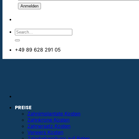
+49 89 628 291 05
info@bestezahnimplantate.de
PREISE
Zahnimplantate Kosten
Zahnkrone Kosten
Zahnersatz Kosten
Veneers Kosten
Zahnbehandlung auf Raten