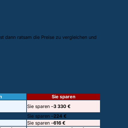
ist dann ratsam die Preise zu vergleichen und
n
Sie sparen
Sie sparen –
3 330 €
Sie sparen –
224 €
Sie sparen –
616 €