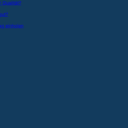
 Qualität?
gut?
ag einholen