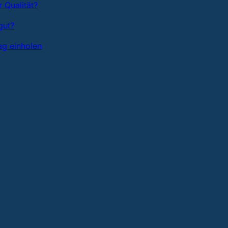
 Qualität?
gut?
ag einholen