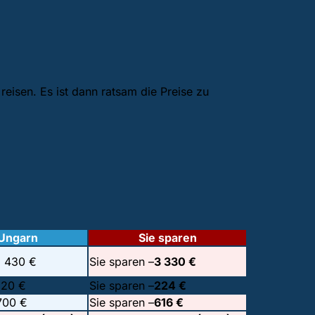
eisen. Es ist dann ratsam die Preise zu
Ungarn
Sie sparen
1 430 €
Sie sparen –
3 330 €
120 €
Sie sparen –
224 €
700 €
Sie sparen –
616 €