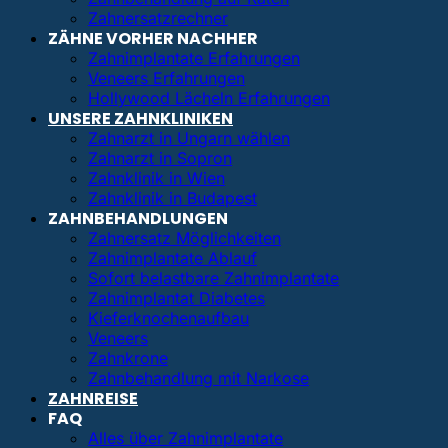
Zahnersatzrechner
ZÄHNE VORHER NACHHER
Zahnimplantate Erfahrungen
Veneers Erfahrungen
Hollywood Lächeln Erfahrungen
UNSERE ZAHNKLINIKEN
Zahnarzt in Ungarn wählen
Zahnarzt in Sopron
Zahnklinik in Wien
Zahnklinik in Budapest
ZAHNBEHANDLUNGEN
Zahnersatz Möglichkeiten
Zahnimplantate Ablauf
Sofort belastbare Zahnimplantate
Zahnimplantat Diabetes
Kieferknochenaufbau
Veneers
Zahnkrone
Zahnbehandlung mit Narkose
ZAHNREISE
FAQ
Alles über Zahnimplantate