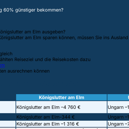
ung 60% günstiger bekommen?
 Königslutter am Elm ausgeben?
önigslutter am Elm sparen können, müssen Sie ins Ausland r
gleich
hlten Reiseziel und die Reisekosten dazu
rn
sten ausrechnen können
nd Ungarn Preisvergleich
Königslutter am Elm
Königslutter am Elm –
4 760 €
Ungarn –
Königslutter am Elm-
344 €
Ungarn –
Königslutter am Elm –
1 316 €
Ungarn –