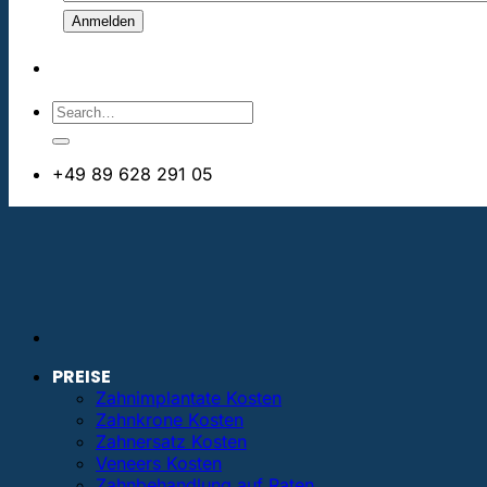
+49 89 628 291 05
info@bestezahnimplantate.de
PREISE
Zahnimplantate Kosten
Zahnkrone Kosten
Zahnersatz Kosten
Veneers Kosten
Zahnbehandlung auf Raten