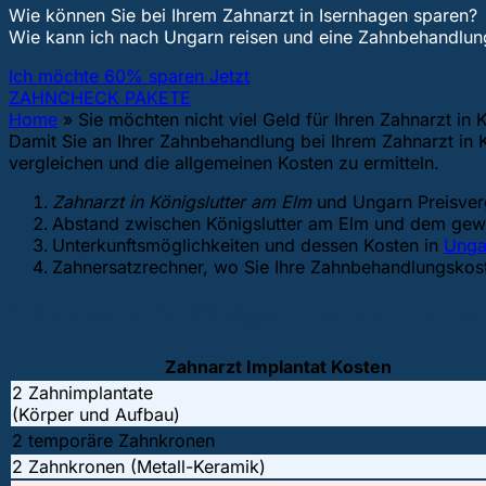
Wie können Sie bei Ihrem Zahnarzt in Isernhagen sparen?
Wie kann ich nach Ungarn reisen und eine Zahnbehandl
Ich möchte 60% sparen Jetzt
ZAHNCHECK PAKETE
Home
»
Sie möchten nicht viel Geld für Ihren Zahnarzt in
Damit Sie an Ihrer Zahnbehandlung bei Ihrem Zahnarzt in K
vergleichen und die allgemeinen Kosten zu ermitteln.
Zahnarzt in Königslutter am Elm
und Ungarn Preisver
Abstand zwischen Königslutter am Elm und dem gewä
Unterkunftsmöglichkeiten und dessen Kosten in
Unga
Zahnersatzrechner, wo Sie Ihre Zahnbehandlungsko
1. Zahnarzt in Königslutter am Elm u
Zahnarzt Implantat Kosten
2 Zahnimplantate
(Körper und Aufbau)
2 temporäre Zahnkronen
2 Zahnkronen (Metall-Keramik)