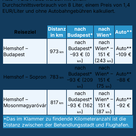
Durchschnittsverbrauch von 8 Liter, einem Preis von 1,4
EUR/Liter und ohne Autobahngebühren kalkuliert.
Distanz
nach
nach
Reiseziel
Auto**
in km
Budapest*
Wien*
nach
nach
Hemshof –
Budapest*
Wien* –
Auto**
973
km
Budapest
–
93 € (0
151 €
–
109 €
)
(243
)
km
km
nach
nach
Budapest*
Wien* –
Auto**
Hemshof – Sopron
783
km
–
93 € (209
151 €
–
88 €
)
(75
)
km
km
nach
nach
Hemshof –
Budapest*
Wien* –
Auto**
817
km
Mosonmagyaróvár
–
93 € (162
151 €
–
92 €
)
(87
)
km
km
*Das im Klammer zu findende Kilometeranzahl ist die
Distanz zwischen der Behandlungsstadt und Flughafen.