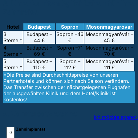
3. Unterkunftsmöglichkeiten für Ihre
Zahnreise
Hotel
Budapest
Sopron
Mosonmagyaróvár
3
Budapest –
Sopron –
46
Mosonmagyaróvár –
Sterne *
44 €
€
45 €
4
Budapest –
Sopron –
71
Mosonmagyaróvár –
Sterne *
69 €
€
70 €
5
Budapest –
Sopron –
Mosonmagyaróvár –
Sterne *
110 €
112 €
111 €
*Die Preise sind Durchschnittspreise von unseren
Partnerhotels und können sich nach Saison verändern.
Das Transfer zwischen der nächstgelegenen Flughafen
der ausgewählten Klinik und dem Hotel/Klinik ist
kostenlos!
4. Zahnersatzrechner
Ich möchte sparen!
Zahnimplantat