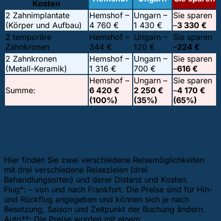
Kosten
2 Zahnimplantate
Hemshof –
Ungarn –
Sie sparen
(Körper und Aufbau)
4 760 €
1 430 €
–
3 330 €
2 temporäre
Hemshof –
Ungarn –
Sie sparen
Zahnkronen
344 €
120 €
–
224 €
2 Zahnkronen
Hemshof –
Ungarn –
Sie sparen
(Metall-Keramik)
1 316 €
700 €
–
616 €
Hemshof –
Ungarn –
Sie sparen
Summe:
6 420 €
2 250 €
–
4 170 €
(100%)
(35%)
(65%)
2. Reisemöglichkeiten von Hemshof
aus
Hier finden Sie zwei verschiedene Reisemöglichkeiten
mit drei verschiedene Reisezielen (drei
Behandlungsorten) und derer Distanz und Kosten.
Flug*: – von und nach Frankfurt. Die Preise sind für Hin-
und Rückflug angegeben und können sich je nach
Besetzung, Saison und Zeitpunkt der Buchung ändern.
Auto**: Die Preise wurden mit einem