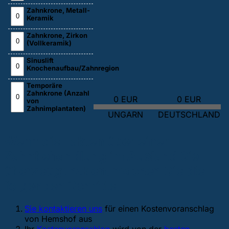
Zahnkrone, Metall-
Keramik
Zahnkrone, Zirkon
(Vollkeramik)
Sinuslift
Knochenaufbau/Zahnregion
Temporäre
Zahnkrone (Anzahl
0 EUR
0 EUR
von
Zahnimplantaten)
UNGARN
DEUTSCHLAND
Wenn die Fakten über einer
Zahnbehandlung im Ausland Sie
überzeugt haben, machen Sie die
folgenden Schritte:
Sie kontaktieren uns
für einen Kostenvoranschlag
von Hemshof aus