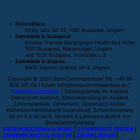
UNSERE ZAHNKLINIKEN
Zentralbüro:
Király utca 30-32, 1061 Budapest, Ungarn
Zahnklinik in Budapest:
Ensana Thermal Margitsziget Health Spa Hotel
1007 Budapest, Margitsziget, Ungarn
und 1026 Budapest, Trombitas u 2.
Zahnklinik in Sopron:
9400 Sopron, Orsolya tér 4. Ungarn
Copyright © 2020 BesteZahnImplantate| Tel: +49 89
628 291 05 | Email:
info@bestezahnimplantate.de
|
Datenschutzrichtlinie
| Zahnimplantate im Ausland,
Zahnarzt im Ausland, Zahnbehandlung im Ausland,
Zahnimplantate, Zahnersatz, Zahnersatz Kosten,
Kieferknochenschwund behandlung, Sofortimplantate,
All on 4 & All on 6, Veneers & Lumineers erstellt von
BesteZahnImplantate
KIEFERKNOCHENSCHWUND
|
ZAHNERSATZ SPAREN
|
ZAHNIMPLANTATE KOSTEN
|
ZAHNKLINIKEN
|