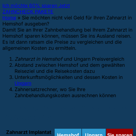
Ich möchte 60% sparen Jetzt
ZAHNCHECK PAKETE
Home
»
Sie möchten nicht viel Geld für Ihren Zahnarzt in
Hemshof ausgeben?
Damit Sie an Ihrer Zahnbehandlung bei Ihrem Zahnarzt in
Hemshof sparen können, müssen Sie ins Ausland reisen.
Es ist dann ratsam die Preise zu vergleichen und die
allgemeinen Kosten zu ermitteln.
Zahnarzt in Hemshof
und Ungarn Preisvergleich
Abstand zwischen Hemshof und dem gewählten
Reiseziel und die Reisekosten dazu
Unterkunftsmöglichkeiten und dessen Kosten in
Ungarn
Zahnersatzrechner, wo Sie Ihre
Zahnbehandlungskosten ausrechnen können
1. Zahnarzt in Hemshof und Ungarn
Preisvergleich
Zahnarzt Implantat
Hemshof
Ungarn
Sie sparen