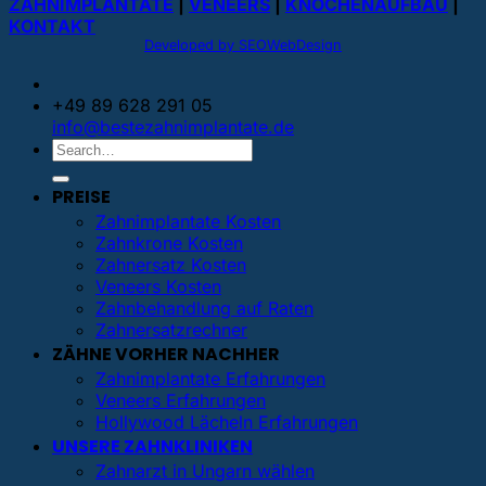
ZAHNIMPLANTATE
|
VENEERS
|
KNOCHENAUFBAU
|
KONTAKT
Developed by SEOWebDesign
+49 89 628 291 05
info@bestezahnimplantate.de
PREISE
Zahnimplantate Kosten
Zahnkrone Kosten
Zahnersatz Kosten
Veneers Kosten
Zahnbehandlung auf Raten
Zahnersatzrechner
ZÄHNE VORHER NACHHER
Zahnimplantate Erfahrungen
Veneers Erfahrungen
Hollywood Lächeln Erfahrungen
UNSERE ZAHNKLINIKEN
Zahnarzt in Ungarn wählen