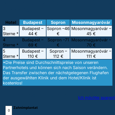
3. Unterkunftsmöglichkeiten für Ihre
Zahnreise
Hotel
Budapest
Sopron
Mosonmagyaróvár
3
Budapest –
Sopron –
46
Mosonmagyaróvár –
Sterne *
44 €
€
45 €
4
Budapest –
Sopron –
71
Mosonmagyaróvár –
Sterne *
69 €
€
70 €
5
Budapest –
Sopron –
Mosonmagyaróvár –
Sterne *
110 €
112 €
111 €
*Die Preise sind Durchschnittspreise von unseren
Partnerhotels und können sich nach Saison verändern.
Das Transfer zwischen der nächstgelegenen Flughafen
der ausgewählten Klinik und dem Hotel/Klinik ist
kostenlos!
4. Zahnersatzrechner
Ich möchte sparen!
Zahnimplantat