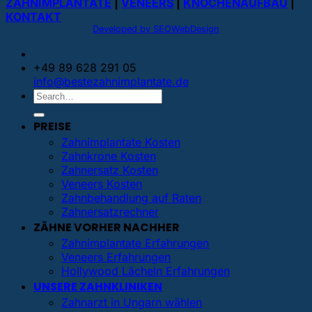
ZAHNIMPLANTATE
|
VENEERS
|
KNOCHENAUFBAU
|
KONTAKT
Developed by SEOWebDesign
+49 89 628 291 05
info@bestezahnimplantate.de
PREISE
Zahnimplantate Kosten
Zahnkrone Kosten
Zahnersatz Kosten
Veneers Kosten
Zahnbehandlung auf Raten
Zahnersatzrechner
ZÄHNE VORHER NACHHER
Zahnimplantate Erfahrungen
Veneers Erfahrungen
Hollywood Lächeln Erfahrungen
UNSERE ZAHNKLINIKEN
Zahnarzt in Ungarn wählen