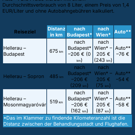
Durchschnittsverbrauch von 8 Liter, einem Preis von 1,4
EUR/Liter und ohne Autobahngebühren kalkuliert.
Distanz
nach
nach
Reiseziel
Auto**
in km
Budapest*
Wien*
nach
nach
Hellerau –
Budapest*
Wien* –
Auto**
675
km
Budapest
–
206 € (0
205 €
–
76 €
)
(243
)
km
km
nach
nach
Budapest*
Wien* –
Auto**
Hellerau – Sopron
485
km
–
206 €
205 €
–
54 €
(209
)
(75
)
km
km
nach
nach
Hellerau –
Budapest*
Wien* –
Auto**
519
km
Mosonmagyaróvár
–
206 €
205 €
–
58 €
(162
)
(87
)
km
km
*Das im Klammer zu findende Kilometeranzahl ist die
Distanz zwischen der Behandlungsstadt und Flughafen.