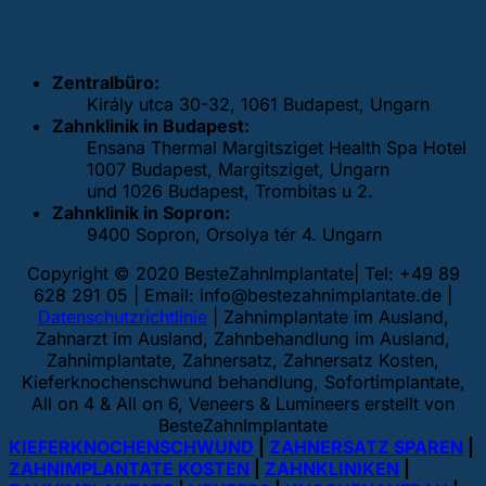
UNSERE ZAHNKLINIKEN
Zentralbüro:
Király utca 30-32, 1061 Budapest, Ungarn
Zahnklinik in Budapest:
Ensana Thermal Margitsziget Health Spa Hotel
1007 Budapest, Margitsziget, Ungarn
und 1026 Budapest, Trombitas u 2.
Zahnklinik in Sopron:
9400 Sopron, Orsolya tér 4. Ungarn
Copyright © 2020 BesteZahnImplantate| Tel: +49 89
628 291 05 | Email:
info@bestezahnimplantate.de
|
Datenschutzrichtlinie
| Zahnimplantate im Ausland,
Zahnarzt im Ausland, Zahnbehandlung im Ausland,
Zahnimplantate, Zahnersatz, Zahnersatz Kosten,
Kieferknochenschwund behandlung, Sofortimplantate,
All on 4 & All on 6, Veneers & Lumineers erstellt von
BesteZahnImplantate
KIEFERKNOCHENSCHWUND
|
ZAHNERSATZ SPAREN
|
ZAHNIMPLANTATE KOSTEN
|
ZAHNKLINIKEN
|