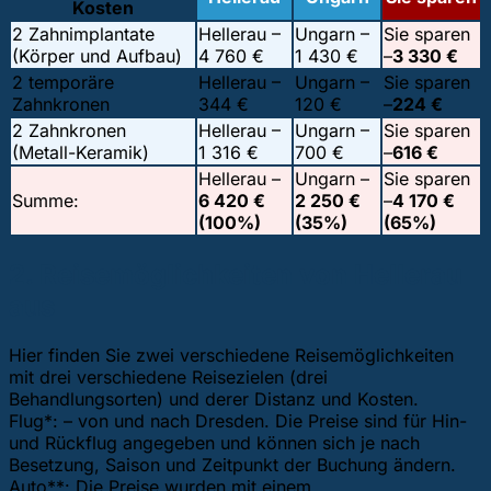
Kosten
2 Zahnimplantate
Hellerau –
Ungarn –
Sie sparen
(Körper und Aufbau)
4 760 €
1 430 €
–
3 330 €
2 temporäre
Hellerau –
Ungarn –
Sie sparen
Zahnkronen
344 €
120 €
–
224 €
2 Zahnkronen
Hellerau –
Ungarn –
Sie sparen
(Metall-Keramik)
1 316 €
700 €
–
616 €
Hellerau –
Ungarn –
Sie sparen
Summe:
6 420 €
2 250 €
–
4 170 €
(100%)
(35%)
(65%)
2. Reisemöglichkeiten von Hellerau
aus
Hier finden Sie zwei verschiedene Reisemöglichkeiten
mit drei verschiedene Reisezielen (drei
Behandlungsorten) und derer Distanz und Kosten.
Flug*: – von und nach Dresden. Die Preise sind für Hin-
und Rückflug angegeben und können sich je nach
Besetzung, Saison und Zeitpunkt der Buchung ändern.
Auto**: Die Preise wurden mit einem