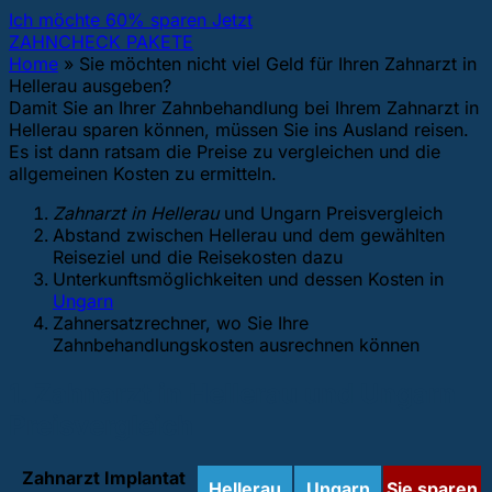
Ich möchte 60% sparen Jetzt
ZAHNCHECK PAKETE
Home
»
Sie möchten nicht viel Geld für Ihren Zahnarzt in
Hellerau ausgeben?
Damit Sie an Ihrer Zahnbehandlung bei Ihrem Zahnarzt in
Hellerau sparen können, müssen Sie ins Ausland reisen.
Es ist dann ratsam die Preise zu vergleichen und die
allgemeinen Kosten zu ermitteln.
Zahnarzt in Hellerau
und Ungarn Preisvergleich
Abstand zwischen Hellerau und dem gewählten
Reiseziel und die Reisekosten dazu
Unterkunftsmöglichkeiten und dessen Kosten in
Ungarn
Zahnersatzrechner, wo Sie Ihre
Zahnbehandlungskosten ausrechnen können
1. Zahnarzt in Hellerau und Ungarn
Preisvergleich
Zahnarzt Implantat
Hellerau
Ungarn
Sie sparen