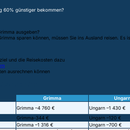
ung 60% günstiger bekommen?
n Grimma ausgeben?
Grimma sparen können, müssen Sie ins Ausland reisen. Es is
iel und die Reisekosten dazu
rn
sten ausrechnen können
eisvergleich
Grimma
Ungar
Grimma –
4 760 €
Ungarn –
1 430 €
Grimma-
344 €
Ungarn –
120 €
Grimma –
1 316 €
Ungarn –
700 €