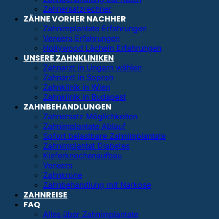
Zahnersatzrechner
ZÄHNE VORHER NACHHER
Zahnimplantate Erfahrungen
Veneers Erfahrungen
Hollywood Lächeln Erfahrungen
UNSERE ZAHNKLINIKEN
Zahnarzt in Ungarn wählen
Zahnarzt in Sopron
Zahnklinik in Wien
Zahnklinik in Budapest
ZAHNBEHANDLUNGEN
Zahnersatz Möglichkeiten
Zahnimplantate Ablauf
Sofort belastbare Zahnimplantate
Zahnimplantat Diabetes
Kieferknochenaufbau
Veneers
Zahnkrone
Zahnbehandlung mit Narkose
ZAHNREISE
FAQ
Alles über Zahnimplantate