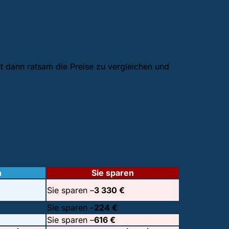
t dann ratsam die Preise zu vergleichen und
n
Sie sparen
Sie sparen –
3 330 €
Sie sparen –
224 €
Sie sparen –
616 €