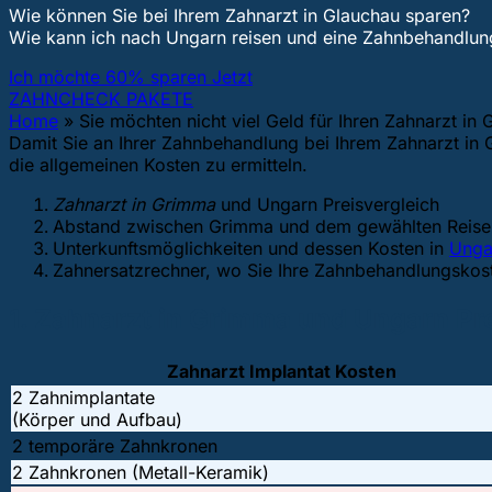
Wie können Sie bei Ihrem Zahnarzt in Glauchau sparen?
Wie kann ich nach Ungarn reisen und eine Zahnbehandl
Ich möchte 60% sparen Jetzt
ZAHNCHECK PAKETE
Home
»
Sie möchten nicht viel Geld für Ihren Zahnarzt i
Damit Sie an Ihrer Zahnbehandlung bei Ihrem Zahnarzt in 
die allgemeinen Kosten zu ermitteln.
Zahnarzt in Grimma
und Ungarn Preisvergleich
Abstand zwischen Grimma und dem gewählten Reisez
Unterkunftsmöglichkeiten und dessen Kosten in
Unga
Zahnersatzrechner, wo Sie Ihre Zahnbehandlungsko
1. Zahnarzt in Grimma und Ungarn Pr
Zahnarzt Implantat Kosten
2 Zahnimplantate
(Körper und Aufbau)
2 temporäre Zahnkronen
2 Zahnkronen (Metall-Keramik)