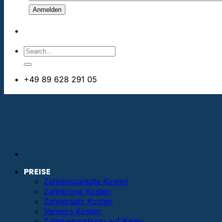
+49 89 628 291 05
info@bestezahnimplantate.de
PREISE
Zahnimplantate Kosten
Zahnkrone Kosten
Zahnersatz Kosten
Veneers Kosten
Zahnbehandlung auf Raten