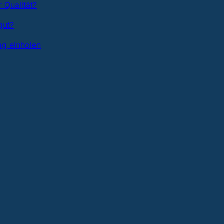
 Qualität?
gut?
ag einholen