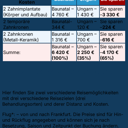
Kosten
2 Zahnimplantate
Baunatal –
Ungarn –
Sie sparen
(Körper und Aufbau)
4 760 €
1 430 €
–
3 330 €
2 temporäre
Baunatal-
Ungarn –
Sie sparen
Zahnkronen
344 €
120 €
–
224 €
2 Zahnkronen
Baunatal –
Ungarn –
Sie sparen
(Metall-Keramik)
1 316 €
700 €
–
616 €
Baunatal –
Ungarn –
Sie sparen
Summe:
6 420 €
2 250 €
–
4 170 €
(100%)
(35%)
(65%)
2. Reisemöglichkeiten von Baunatal
aus
Hier finden Sie zwei verschiedene Reisemöglichkeiten
mit drei verschiedene Reisezielen (drei
Behandlungsorten) und derer Distanz und Kosten.
Flug*: – von und nach Frankfurt. Die Preise sind für Hin-
und Rückflug angegeben und können sich je nach
Besetzung, Saison und Zeitpunkt der Buchung ändern.