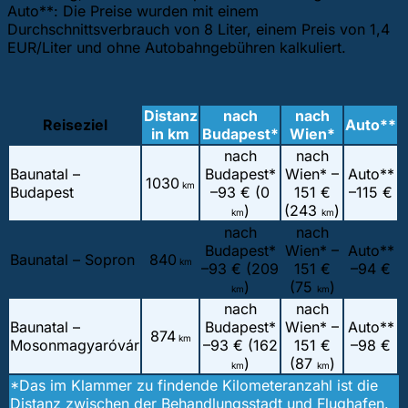
Auto**: Die Preise wurden mit einem
Durchschnittsverbrauch von 8 Liter, einem Preis von 1,4
EUR/Liter und ohne Autobahngebühren kalkuliert.
Distanz
nach
nach
Reiseziel
Auto**
in km
Budapest*
Wien*
nach
nach
Baunatal –
Budapest*
Wien* –
Auto**
1030
km
Budapest
–
93 € (0
151 €
–
115 €
)
(243
)
km
km
nach
nach
Budapest*
Wien* –
Auto**
Baunatal – Sopron
840
km
–
93 € (209
151 €
–
94 €
)
(75
)
km
km
nach
nach
Baunatal –
Budapest*
Wien* –
Auto**
874
km
Mosonmagyaróvár
–
93 € (162
151 €
–
98 €
)
(87
)
km
km
*Das im Klammer zu findende Kilometeranzahl ist die
Distanz zwischen der Behandlungsstadt und Flughafen.