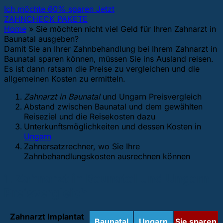
Ich möchte 60% sparen Jetzt
ZAHNCHECK PAKETE
Home
»
Sie möchten nicht viel Geld für Ihren Zahnarzt in
Baunatal ausgeben?
Damit Sie an Ihrer Zahnbehandlung bei Ihrem Zahnarzt in
Baunatal sparen können, müssen Sie ins Ausland reisen.
Es ist dann ratsam die Preise zu vergleichen und die
allgemeinen Kosten zu ermitteln.
Zahnarzt in Baunatal
und Ungarn Preisvergleich
Abstand zwischen Baunatal und dem gewählten
Reiseziel und die Reisekosten dazu
Unterkunftsmöglichkeiten und dessen Kosten in
Ungarn
Zahnersatzrechner, wo Sie Ihre
Zahnbehandlungskosten ausrechnen können
1. Zahnarzt in Baunatal und Ungarn
Preisvergleich
Zahnarzt Implantat
Baunatal
Ungarn
Sie sparen