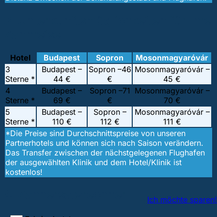
3. Unterkunftsmöglichkeiten für Ihre
Zahnreise
Hotel
Budapest
Sopron
Mosonmagyaróvár
3
Budapest –
Sopron –
46
Mosonmagyaróvár –
Sterne *
44 €
€
45 €
4
Budapest –
Sopron –
71
Mosonmagyaróvár –
Sterne *
69 €
€
70 €
5
Budapest –
Sopron –
Mosonmagyaróvár –
Sterne *
110 €
112 €
111 €
*Die Preise sind Durchschnittspreise von unseren
Partnerhotels und können sich nach Saison verändern.
Das Transfer zwischen der nächstgelegenen Flughafen
der ausgewählten Klinik und dem Hotel/Klinik ist
kostenlos!
4. Zahnersatzrechner
Ich möchte sparen!