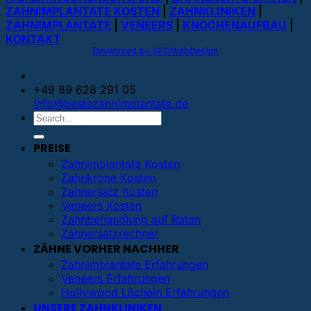
ZAHNIMPLANTATE KOSTEN
|
ZAHNKLINIKEN
|
ZAHNIMPLANTATE
|
VENEERS
|
KNOCHENAUFBAU
|
KONTAKT
Developed by SEOWebDesign
+49 89 628 291 05
info@bestezahnimplantate.de
PREISE
Zahnimplantate Kosten
Zahnkrone Kosten
Zahnersatz Kosten
Veneers Kosten
Zahnbehandlung auf Raten
Zahnersatzrechner
ZÄHNE VORHER NACHHER
Zahnimplantate Erfahrungen
Veneers Erfahrungen
Hollywood Lächeln Erfahrungen
UNSERE ZAHNKLINIKEN