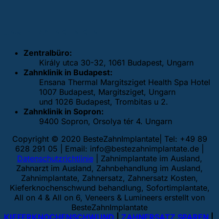
UNSERE ZAHNKLINIKEN
Zentralbüro:
Király utca 30-32, 1061 Budapest, Ungarn
Zahnklinik in Budapest:
Ensana Thermal Margitsziget Health Spa Hotel
1007 Budapest, Margitsziget, Ungarn
und 1026 Budapest, Trombitas u 2.
Zahnklinik in Sopron:
9400 Sopron, Orsolya tér 4. Ungarn
Copyright © 2020 BesteZahnImplantate| Tel: +49 89
628 291 05 | Email:
info@bestezahnimplantate.de
|
Datenschutzrichtlinie
| Zahnimplantate im Ausland,
Zahnarzt im Ausland, Zahnbehandlung im Ausland,
Zahnimplantate, Zahnersatz, Zahnersatz Kosten,
Kieferknochenschwund behandlung, Sofortimplantate,
All on 4 & All on 6, Veneers & Lumineers erstellt von
BesteZahnImplantate
KIEFERKNOCHENSCHWUND
|
ZAHNERSATZ SPAREN
|