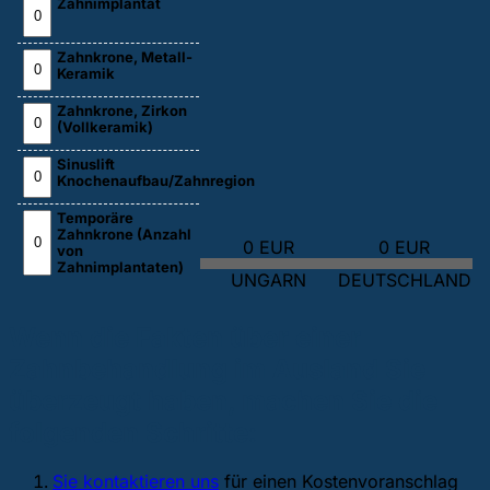
Zahnimplantat
Zahnkrone, Metall-
Keramik
Zahnkrone, Zirkon
(Vollkeramik)
Sinuslift
Knochenaufbau/Zahnregion
Temporäre
Zahnkrone (Anzahl
0 EUR
0 EUR
von
Zahnimplantaten)
UNGARN
DEUTSCHLAND
Wenn die Fakten über einer
Zahnbehandlung im Ausland Sie
überzeugt haben, machen Sie die
folgenden Schritte:
Sie kontaktieren uns
für einen Kostenvoranschlag