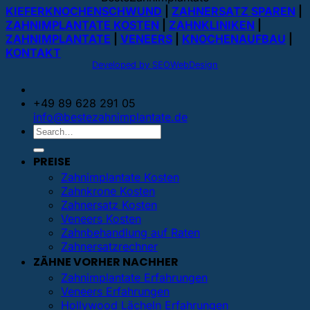
KIEFERKNOCHENSCHWUND
|
ZAHNERSATZ SPAREN
|
ZAHNIMPLANTATE KOSTEN
|
ZAHNKLINIKEN
|
ZAHNIMPLANTATE
|
VENEERS
|
KNOCHENAUFBAU
|
KONTAKT
Developed by SEOWebDesign
+49 89 628 291 05
info@bestezahnimplantate.de
PREISE
Zahnimplantate Kosten
Zahnkrone Kosten
Zahnersatz Kosten
Veneers Kosten
Zahnbehandlung auf Raten
Zahnersatzrechner
ZÄHNE VORHER NACHHER
Zahnimplantate Erfahrungen
Veneers Erfahrungen
Hollywood Lächeln Erfahrungen