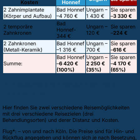
Kosten
Honnef
2 Zahnimplantate
Bad Honnef
Ungarn –
Sie sparen
(Körper und Aufbau)
–
4 760 €
1 430 €
–
3 330 €
Bad
2 temporäre
Ungarn –
Sie sparen
Honnef-
Zahnkronen
120 €
–
224 €
344 €
2 Zahnkronen
Bad Honnef
Ungarn –
Sie sparen
(Metall-Keramik)
–
1 316 €
700 €
–
616 €
Bad Honnef
Ungarn –
Sie sparen
Summe:
–
6 420 €
2 250 €
–
4 170 €
(100%)
(35%)
(65%)
2. Reisemöglichkeiten von Bad
Honnef aus
Hier finden Sie zwei verschiedene Reisemöglichkeiten
mit drei verschiedene Reisezielen (drei
Behandlungsorten) und derer Distanz und Kosten.
Flug*: – von und nach Köln. Die Preise sind für Hin- und
Rückflug angegeben und können sich je nach Besetzung,