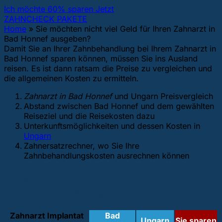
Ich möchte 60% sparen Jetzt
ZAHNCHECK PAKETE
Home
»
Sie möchten nicht viel Geld für Ihren Zahnarzt in
Bad Honnef ausgeben?
Damit Sie an Ihrer Zahnbehandlung bei Ihrem Zahnarzt in
Bad Honnef sparen können, müssen Sie ins Ausland
reisen. Es ist dann ratsam die Preise zu vergleichen und
die allgemeinen Kosten zu ermitteln.
Zahnarzt in Bad Honnef
und Ungarn Preisvergleich
Abstand zwischen Bad Honnef und dem gewählten
Reiseziel und die Reisekosten dazu
Unterkunftsmöglichkeiten und dessen Kosten in
Ungarn
Zahnersatzrechner, wo Sie Ihre
Zahnbehandlungskosten ausrechnen können
1. Zahnarzt in Bad Honnef und
Ungarn Preisvergleich
Zahnarzt Implantat
Bad
Ungarn
Sie sparen