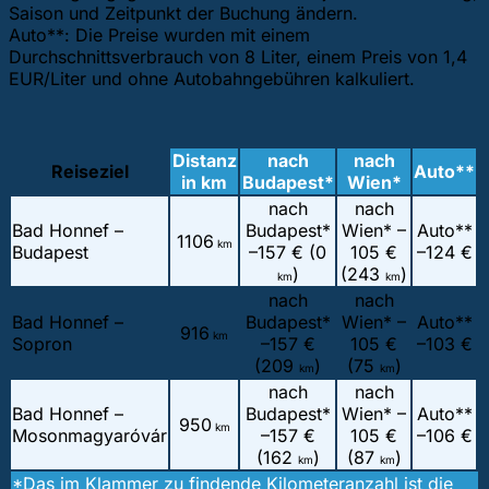
Saison und Zeitpunkt der Buchung ändern.
Auto**: Die Preise wurden mit einem
Durchschnittsverbrauch von 8 Liter, einem Preis von 1,4
EUR/Liter und ohne Autobahngebühren kalkuliert.
Distanz
nach
nach
Reiseziel
Auto**
in km
Budapest*
Wien*
nach
nach
Bad Honnef –
Budapest*
Wien* –
Auto**
1106
km
Budapest
–
157 € (0
105 €
–
124 €
)
(243
)
km
km
nach
nach
Bad Honnef –
Budapest*
Wien* –
Auto**
916
km
Sopron
–
157 €
105 €
–
103 €
(209
)
(75
)
km
km
nach
nach
Bad Honnef –
Budapest*
Wien* –
Auto**
950
km
Mosonmagyaróvár
–
157 €
105 €
–
106 €
(162
)
(87
)
km
km
*Das im Klammer zu findende Kilometeranzahl ist die