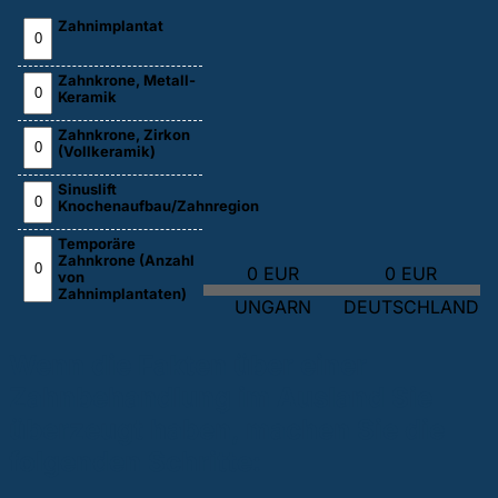
Zahnimplantat
Zahnkrone, Metall-
Keramik
Zahnkrone, Zirkon
(Vollkeramik)
Sinuslift
Knochenaufbau/Zahnregion
Temporäre
Zahnkrone (Anzahl
0 EUR
0 EUR
von
Zahnimplantaten)
UNGARN
DEUTSCHLAND
Wenn die Fakten über einer
Zahnbehandlung im Ausland Sie
überzeugt haben, machen Sie die
folgenden Schritte: