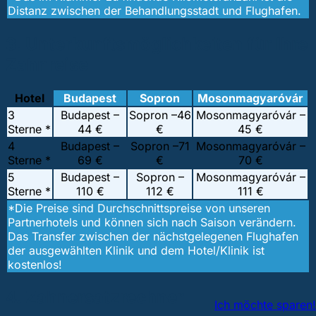
Distanz zwischen der Behandlungsstadt und Flughafen.
3. Unterkunftsmöglichkeiten für Ihre
Zahnreise
Hotel
Budapest
Sopron
Mosonmagyaróvár
3
Budapest –
Sopron –
46
Mosonmagyaróvár –
Sterne *
44 €
€
45 €
4
Budapest –
Sopron –
71
Mosonmagyaróvár –
Sterne *
69 €
€
70 €
5
Budapest –
Sopron –
Mosonmagyaróvár –
Sterne *
110 €
112 €
111 €
*Die Preise sind Durchschnittspreise von unseren
Partnerhotels und können sich nach Saison verändern.
Das Transfer zwischen der nächstgelegenen Flughafen
der ausgewählten Klinik und dem Hotel/Klinik ist
kostenlos!
4. Zahnersatzrechner
Ich möchte sparen!