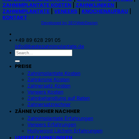
ZAHNIMPLANTATE KOSTEN
|
ZAHNKLINIKEN
|
ZAHNIMPLANTATE
|
VENEERS
|
KNOCHENAUFBAU
|
KONTAKT
Developed by SEOWebDesign
+49 89 628 291 05
info@bestezahnimplantate.de
PREISE
Zahnimplantate Kosten
Zahnkrone Kosten
Zahnersatz Kosten
Veneers Kosten
Zahnbehandlung auf Raten
Zahnersatzrechner
ZÄHNE VORHER NACHHER
Zahnimplantate Erfahrungen
Veneers Erfahrungen
Hollywood Lächeln Erfahrungen
UNSERE ZAHNKLINIKEN