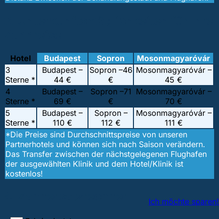
3. Unterkunftsmöglichkeiten für Ihre
Zahnreise
Hotel
Budapest
Sopron
Mosonmagyaróvár
3
Budapest –
Sopron –
46
Mosonmagyaróvár –
Sterne *
44 €
€
45 €
4
Budapest –
Sopron –
71
Mosonmagyaróvár –
Sterne *
69 €
€
70 €
5
Budapest –
Sopron –
Mosonmagyaróvár –
Sterne *
110 €
112 €
111 €
*Die Preise sind Durchschnittspreise von unseren
Partnerhotels und können sich nach Saison verändern.
Das Transfer zwischen der nächstgelegenen Flughafen
der ausgewählten Klinik und dem Hotel/Klinik ist
kostenlos!
4. Zahnersatzrechner
Ich möchte sparen!