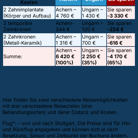
Kosten
2 Zahnimplantate
Achern –
Ungarn –
Sie sparen
(Körper und Aufbau)
4 760 €
1 430 €
–
3 330 €
2 temporäre
Achern-
Ungarn –
Sie sparen
Zahnkronen
344 €
120 €
–
224 €
2 Zahnkronen
Achern –
Ungarn –
Sie sparen
(Metall-Keramik)
1 316 €
700 €
–
616 €
Achern –
Ungarn –
Sie sparen
Summe:
6 420 €
2 250 €
–
4 170 €
(100%)
(35%)
(65%)
2. Reisemöglichkeiten von Achern
aus
Hier finden Sie zwei verschiedene Reisemöglichkeiten
mit drei verschiedene Reisezielen (drei
Behandlungsorten) und derer Distanz und Kosten.
Flug*: – von und nach Stuttgart. Die Preise sind für Hin-
und Rückflug angegeben und können sich je nach
Besetzung, Saison und Zeitpunkt der Buchung ändern.