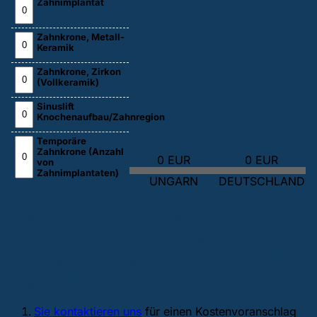
Zahnimplantat
Zahnkrone, Metall-
Keramik
Zahnkrone, Zirkon
(Vollkeramik)
Sinuslift
Knochenaufbau/Zahnregion
Temporäre
Zahnkrone (Anzahl
0 EUR
0 EUR
von
Zahnimplantaten)
UNGARN
DEUTSCHLAND
Wenn die Fakten über einer
Zahnbehandlung im Ausland Sie
überzeugt haben, machen Sie die
folgenden Schritte:
Sie kontaktieren uns
für einen Kostenvoranschlag