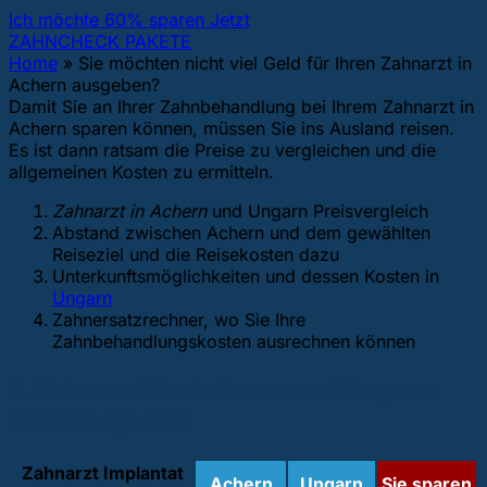
Ich möchte 60% sparen Jetzt
ZAHNCHECK PAKETE
Home
»
Sie möchten nicht viel Geld für Ihren Zahnarzt in
Achern ausgeben?
Damit Sie an Ihrer Zahnbehandlung bei Ihrem Zahnarzt in
Achern sparen können, müssen Sie ins Ausland reisen.
Es ist dann ratsam die Preise zu vergleichen und die
allgemeinen Kosten zu ermitteln.
Zahnarzt in Achern
und Ungarn Preisvergleich
Abstand zwischen Achern und dem gewählten
Reiseziel und die Reisekosten dazu
Unterkunftsmöglichkeiten und dessen Kosten in
Ungarn
Zahnersatzrechner, wo Sie Ihre
Zahnbehandlungskosten ausrechnen können
1. Zahnarzt in Achern und Ungarn
Preisvergleich
Zahnarzt Implantat
Achern
Ungarn
Sie sparen