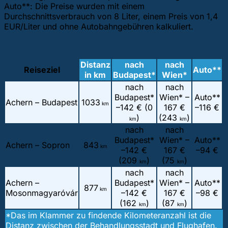
Auto**: Die Preise wurden mit einem
Durchschnittsverbrauch von 8 Liter, einem Preis von 1,4
EUR/Liter und ohne Autobahngebühren kalkuliert.
Distanz
nach
nach
Reiseziel
Auto**
in km
Budapest*
Wien*
nach
nach
Budapest*
Wien* –
Auto**
Achern – Budapest
1033
km
–
142 € (0
167 €
–
116 €
)
(243
)
km
km
nach
nach
Budapest*
Wien* –
Auto**
Achern – Sopron
843
km
–
142 €
167 €
–
94 €
(209
)
(75
)
km
km
nach
nach
Achern –
Budapest*
Wien* –
Auto**
877
km
Mosonmagyaróvár
–
142 €
167 €
–
98 €
(162
)
(87
)
km
km
*Das im Klammer zu findende Kilometeranzahl ist die
Distanz zwischen der Behandlungsstadt und Flughafen.