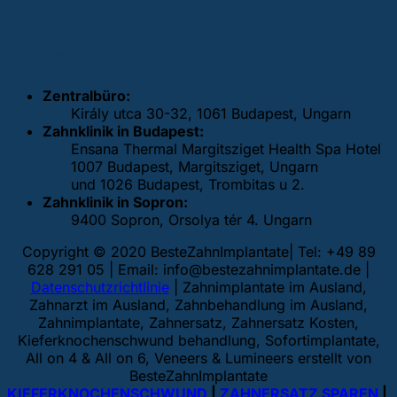
UNSERE ZAHNKLINIKEN
Zentralbüro:
Király utca 30-32, 1061 Budapest, Ungarn
Zahnklinik in Budapest:
Ensana Thermal Margitsziget Health Spa Hotel
1007 Budapest, Margitsziget, Ungarn
und 1026 Budapest, Trombitas u 2.
Zahnklinik in Sopron:
9400 Sopron, Orsolya tér 4. Ungarn
Copyright © 2020 BesteZahnImplantate| Tel: +49 89
628 291 05 | Email:
info@bestezahnimplantate.de
|
Datenschutzrichtlinie
| Zahnimplantate im Ausland,
Zahnarzt im Ausland, Zahnbehandlung im Ausland,
Zahnimplantate, Zahnersatz, Zahnersatz Kosten,
Kieferknochenschwund behandlung, Sofortimplantate,
All on 4 & All on 6, Veneers & Lumineers erstellt von
BesteZahnImplantate
KIEFERKNOCHENSCHWUND
|
ZAHNERSATZ SPAREN
|