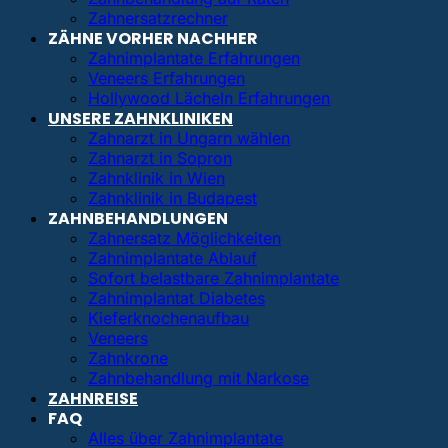
Zahnersatzrechner
ZÄHNE VORHER NACHHER
Zahnimplantate Erfahrungen
Veneers Erfahrungen
Hollywood Lächeln Erfahrungen
UNSERE ZAHNKLINIKEN
Zahnarzt in Ungarn wählen
Zahnarzt in Sopron
Zahnklinik in Wien
Zahnklinik in Budapest
ZAHNBEHANDLUNGEN
Zahnersatz Möglichkeiten
Zahnimplantate Ablauf
Sofort belastbare Zahnimplantate
Zahnimplantat Diabetes
Kieferknochenaufbau
Veneers
Zahnkrone
Zahnbehandlung mit Narkose
ZAHNREISE
FAQ
Alles über Zahnimplantate