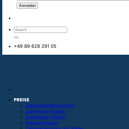
+49 89 628 291 05
info@bestezahnimplantate.de
PREISE
Zahnimplantate Kosten
Zahnkrone Kosten
Zahnersatz Kosten
Veneers Kosten
Zahnbehandlung auf Raten