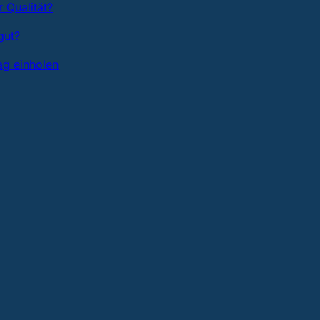
 Qualität?
gut?
ag einholen