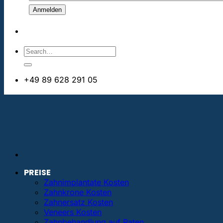
+49 89 628 291 05
info@bestezahnimplantate.de
PREISE
Zahnimplantate Kosten
Zahnkrone Kosten
Zahnersatz Kosten
Veneers Kosten
Zahnbehandlung auf Raten