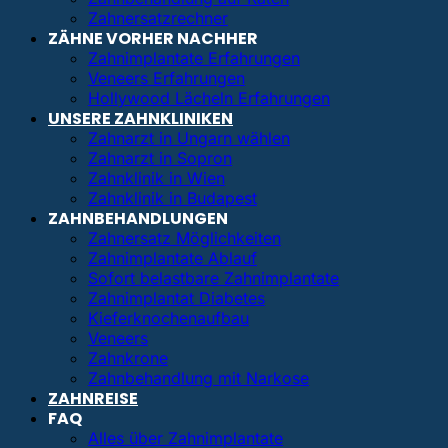
Zahnersatzrechner
ZÄHNE VORHER NACHHER
Zahnimplantate Erfahrungen
Veneers Erfahrungen
Hollywood Lächeln Erfahrungen
UNSERE ZAHNKLINIKEN
Zahnarzt in Ungarn wählen
Zahnarzt in Sopron
Zahnklinik in Wien
Zahnklinik in Budapest
ZAHNBEHANDLUNGEN
Zahnersatz Möglichkeiten
Zahnimplantate Ablauf
Sofort belastbare Zahnimplantate
Zahnimplantat Diabetes
Kieferknochenaufbau
Veneers
Zahnkrone
Zahnbehandlung mit Narkose
ZAHNREISE
FAQ
Alles über Zahnimplantate