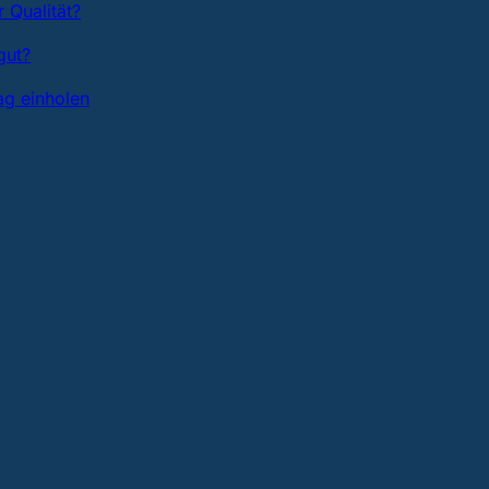
 Qualität?
gut?
ag einholen